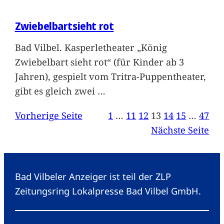
Zwiebelbartsieht rot
Bad Vilbel. Kasperletheater „König
Zwiebelbart sieht rot“ (für Kinder ab 3
Jahren), gespielt vom Tritra-Puppentheater,
gibt es gleich zwei
…
Vorherige Seite
1
…
11
12
13
14
15
…
47
Nächste Seite
Bad Vilbeler Anzeiger ist teil der ZLP
Zeitungsring Lokalpresse Bad Vilbel GmbH.