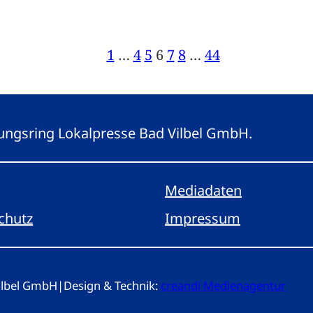
1
…
4
5
6
7
8
…
44
eitungsring Lokalpresse Bad Vilbel GmbH.
Mediadaten
chutz
Impressum
Vilbel GmbH
|
Design & Technik:
creandi Medienagentur