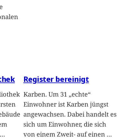
e
onalen
othek
Register bereinigt
liothek
Karben. Um 31 „echte“
ersten
Einwohner ist Karben jüngst
Gebäude
angewachsen. Dabei handelt es
dem
sich um Einwohner, die sich
…
von einem Zweit- auf einen
…