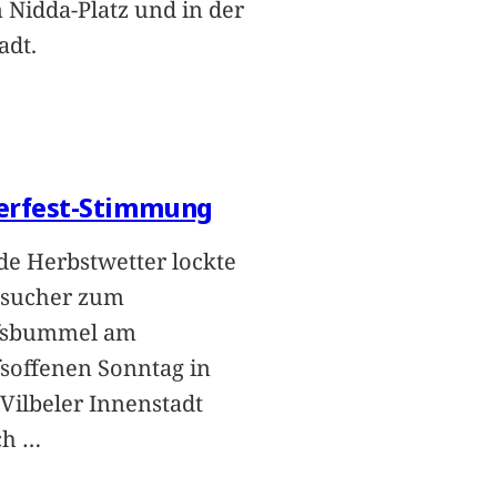
 Nidda-Platz und in der
adt.
erfest-Stimmung
de Herbstwetter lockte
esucher zum
fsbummel am
soffenen Sonntag in
 Vilbeler Innenstadt
ch
…