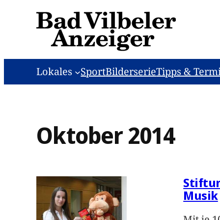
Zum
Inhalt
springen
Lokales
Sport
Bilderserie
Tipps & Term
Oktober 2014
Stiftu
Musik
Mit je 1