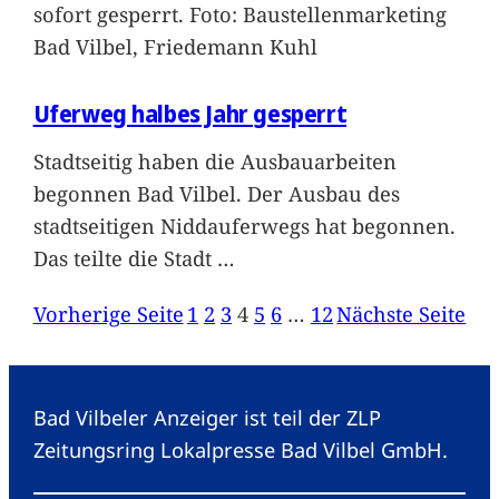
sofort gesperrt. Foto: Baustellenmarketing
Bad Vilbel, Friedemann Kuhl
Uferweg halbes Jahr gesperrt
Stadtseitig haben die Ausbauarbeiten
begonnen Bad Vilbel. Der Ausbau des
stadtseitigen Niddauferwegs hat begonnen.
Das teilte die Stadt
…
Vorherige Seite
1
2
3
4
5
6
…
12
Nächste Seite
Bad Vilbeler Anzeiger ist teil der ZLP
Zeitungsring Lokalpresse Bad Vilbel GmbH.