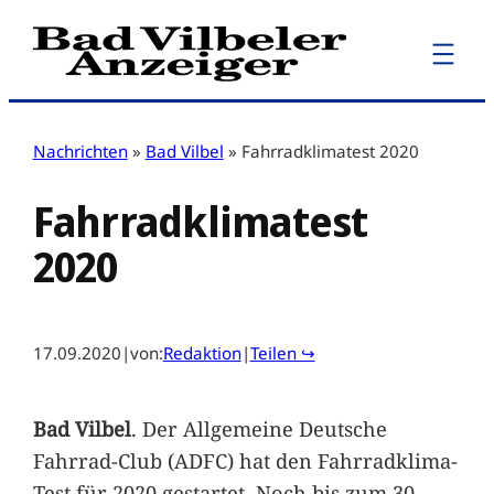
Zum
Inhalt
springen
Nachrichten
»
Bad Vilbel
»
Fahrradklimatest 2020
Fahrradklimatest
2020
17.09.2020
|
von:
Redaktion
|
Teilen ↪
Bad Vilbel
. Der Allgemeine Deutsche
Fahrrad-Club (ADFC) hat den Fahrradklima-
Test für 2020 gestartet. Noch bis zum 30.