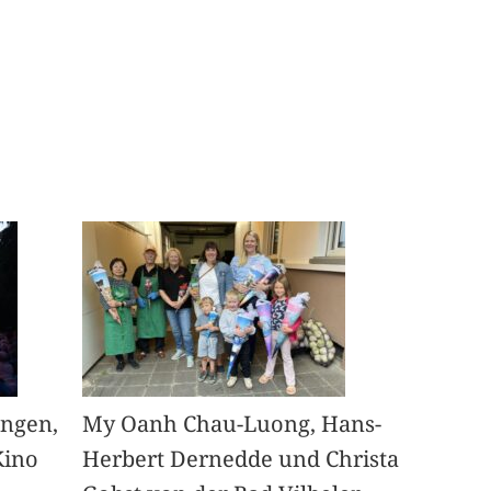
angen,
My Oanh Chau-Luong, Hans-
Kino
Herbert Dernedde und Christa