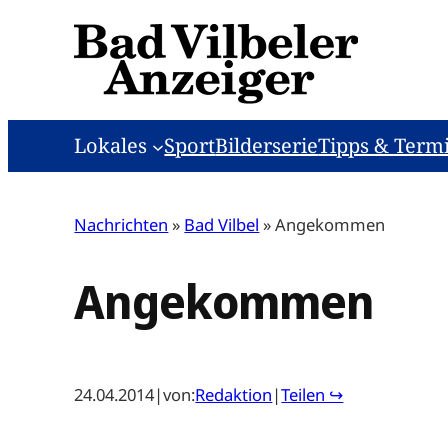
Zum
Inhalt
springen
Lokales
Sport
Bilderserie
Tipps & Term
Nachrichten
»
Bad Vilbel
»
Angekommen
Angekommen
24.04.2014
|
von:
Redaktion
|
Teilen ↪