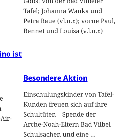
Gobst von der Bad Vilbeler
Tafel; Johanna Wanka und
Petra Raue (vl.n.r.); vorne Paul,
Bennet und Louisa (v.l.n.r.)
ino ist
Besondere Aktion
e
Einschulungskinder von Tafel-
e
Kunden freuen sich auf ihre
n
Schultüten – Spende der
Air-
Arche-Noah-Eltern Bad Vilbel
Schulsachen und eine
…
n