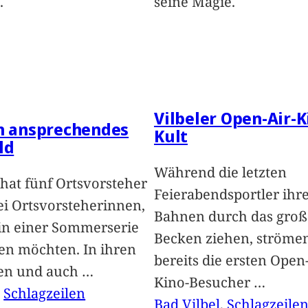
.
seine Magie.
Vilbeler Open-Air-K
in ansprechendes
Kult
ld
Während die letzten
hat fünf Ortsvorsteher
Feierabendsportler ihr
i Ortsvorsteherinnen,
Bahnen durch das groß
 in einer Sommerserie
Becken ziehen, ströme
len möchten. In ihren
bereits die ersten Open-
len und auch
…
Kino-Besucher
…
, 
Schlagzeilen
Bad Vilbel
, 
Schlagzeile