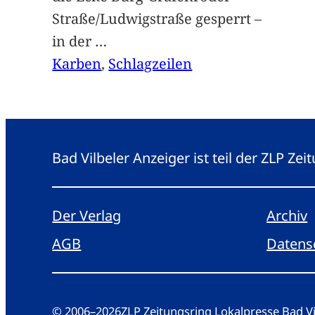
Straße/Ludwigstraße gesperrt –
in der
…
Karben
, 
Schlagzeilen
Bad Vilbeler Anzeiger ist teil der ZLP Z
Der Verlag
Archiv
AGB
Datens
© 2006
–
2026
ZLP Zeitungsring Lokalpresse Bad 