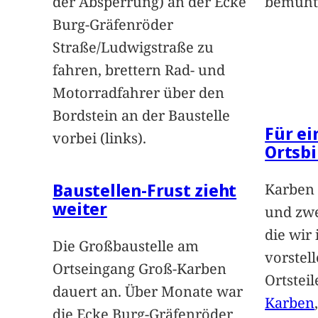
der Absperrung) an der Ecke
bemüht
Burg-Gräfenröder
Straße/Ludwigstraße zu
fahren, brettern Rad- und
Motorradfahrer über den
Bordstein an der Baustelle
Für e
vorbei (links).
Ortsbi
Baustellen-Frust zieht
Karben 
weiter
und zwe
die wir
Die Großbaustelle am
vorstel
Ortseingang Groß-Karben
Ortstei
dauert an. Über Monate war
Karben
die Ecke Burg-Gräfenröder