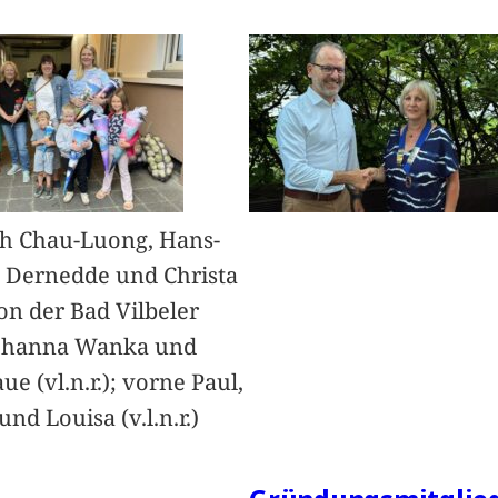
h Chau-Luong, Hans-
 Dernedde und Christa
on der Bad Vilbeler
Johanna Wanka und
ue (vl.n.r.); vorne Paul,
nd Louisa (v.l.n.r.)