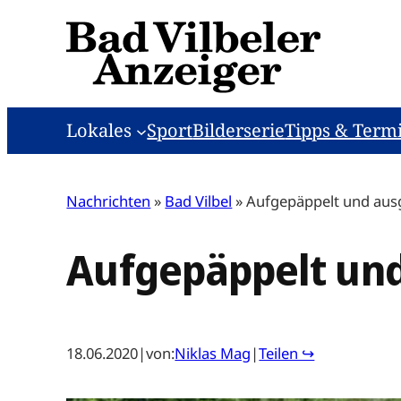
Zum
Inhalt
springen
Lokales
Sport
Bilderserie
Tipps & Term
Nachrichten
»
Bad Vilbel
»
Aufgepäppelt und aus
Aufgepäppelt und
18.06.2020
|
von:
Niklas Mag
|
Teilen ↪