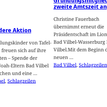
Gründungsmitglied
zweite Amtszeit an
Christine Fauerbach
übernimmt erneut die
dere Aktion
Präsidentschaft im Lion
Bad Vilbel-Wasserburg
lungskinder von Tafel-
Vilbel.Mit dem Beginn 
freuen sich auf ihre
neuen
…
ten – Spende der
Bad Vilbel
, 
Schlagzeile
oah-Eltern Bad Vilbel
achen und eine
…
bel
, 
Schlagzeilen