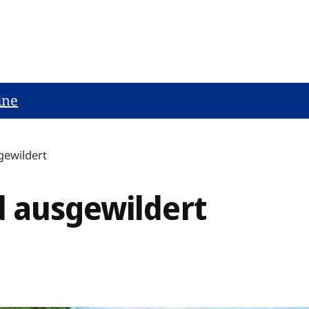
ine
gewildert
 ausgewildert