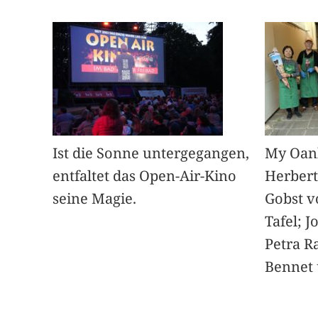
Ist die Sonne untergegangen,
My Oan
entfaltet das Open-Air-Kino
Herbert
seine Magie.
Gobst v
Tafel; 
Petra Ra
Bennet u