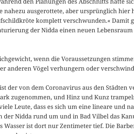
rend den Planungen des Abschnitts hätte sich g
ie nahezu ausgerottete, aber ursprünglich hier
pfschildkröte komplett verschwunden.« Damit g
aturierung der Nidda einen neuen Lebensraum 
eichgewicht, wenn die Voraussetzungen stimmen«
e der anderen Vögel verhungern oder verschwin
, ist der von dem Coronavirus aus den Städten
stark zugenommen, und Hinz und Kunz trampeln
iele Leute, dass es sich um eine lineare und n
n der Nidda rund um und in Bad Vilbel das Kan
s Wasser ist dort nur Zentimeter tief. Die Barbe