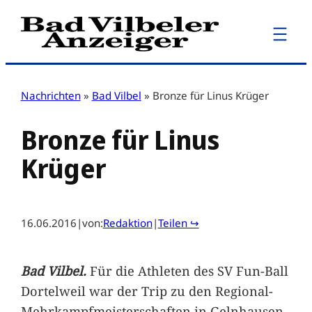
Zum
Inhalt
springen
Nachrichten
»
Bad Vilbel
»
Bronze für Linus Krüger
Bronze für Linus
Krüger
16.06.2016
|
von:
Redaktion
|
Teilen ↪
Bad Vilbel.
Für die Athleten des SV Fun-Ball
Dortelweil war der Trip zu den Regional-
Mehrkampfmeisterschaften in Gelnhausen