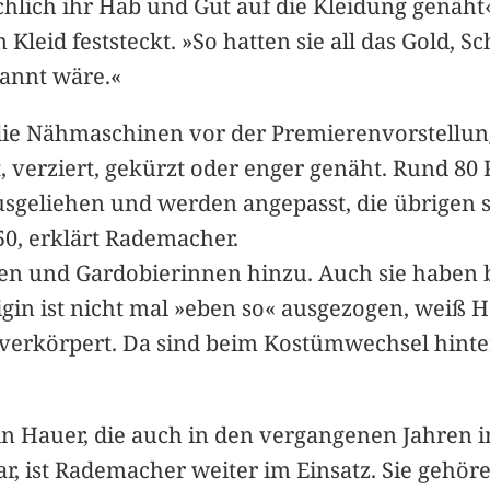
chlich ihr Hab und Gut auf die Kleidung genäht
leid feststeckt. »So hatten sie all das Gold, Sc
rannt wäre.«
n die Nähmaschinen vor der Premierenvorstellun
, verziert, gekürzt oder enger genäht. Rund 8
usgeliehen und werden angepasst, die übrigen
 50, erklärt Rademacher.
n und Gardobierinnen hinzu. Auch sie haben be
igin ist nicht mal »eben so« ausgezogen, weiß H
 verkörpert. Da sind beim Kostümwechsel hinte
n Hauer, die auch in den vergangenen Jahren i
r, ist Rademacher weiter im Einsatz. Sie gehöre