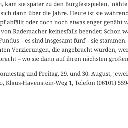
n, kam sie später zu den Burgfestspielen, nähte
e sich dann über die Jahre. Heute ist sie währe
pf abfällt oder doch noch etwas enger genäht 
it von Rademacher keinesfalls beendet: Schon w
dus – es sind insgesamt fünf – sie stammen. N
enten Verzierungen, die angebracht wurden, w
racht – wo sie dann auf ihren nächsten großen 
nestag und Freitag, 29. und 30. August, jeweil
üro, Klaus-Havenstein-Weg 1, Telefon (06101) 559