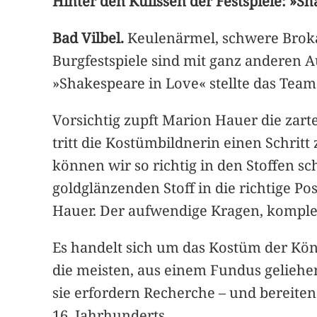
Hinter den Kulissen der Festspiele: »S
Bad Vilbel.
Keulenärmel, schwere Brokat
Burgfestspiele sind mit ganz anderen 
»Shakespeare in Love« stellte das Tea
Vorsichtig zupft Marion Hauer die zarte
tritt die Kostümbildnerin einen Schritt
können wir so richtig in den Stoffen sc
goldglänzenden Stoff in die richtige Pos
Hauer. Der aufwendige Kragen, komplet
Es handelt sich um das Kostüm der Köni
die meisten, aus einem Fundus geliehen
sie erfordern Recherche – und bereit
16. Jahrhunderts.