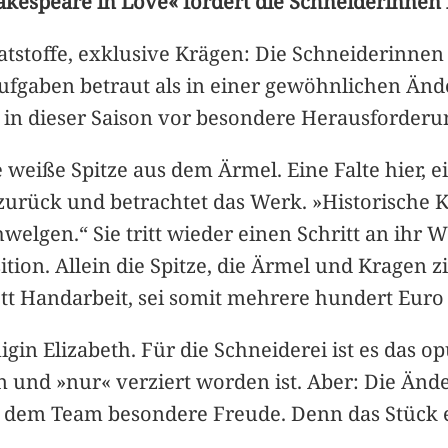
hakespeare in Love« fordert die Schneiderinnen
stoffe, exklusive Krägen: Die Schneiderinnen h
Aufgaben betraut als in einer gewöhnlichen Än
m in dieser Saison vor besondere Herausforderu
 weiße Spitze aus dem Ärmel. Eine Falte hier, e
 zurück und betrachtet das Werk. »Historische 
hwelgen.“ Sie tritt wieder einen Schritt an ihr
ition. Allein die Spitze, die Ärmel und Kragen zi
t Handarbeit, sei somit mehrere hundert Euro
gin Elizabeth. Für die Schneiderei ist es das 
 und »nur« verziert worden ist. Aber: Die Ände
en dem Team besondere Freude. Denn das Stück 