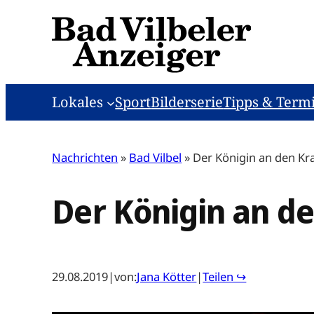
Zum
Inhalt
springen
Lokales
Sport
Bilderserie
Tipps & Term
Nachrichten
»
Bad Vilbel
»
Der Königin an den K
Der Königin an d
29.08.2019
|
von:
Jana Kötter
|
Teilen ↪