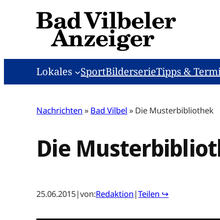
Zum
Inhalt
springen
Lokales
Sport
Bilderserie
Tipps & Term
Nachrichten
»
Bad Vilbel
»
Die Musterbibliothek
Die Musterbiblio
25.06.2015
|
von:
Redaktion
|
Teilen ↪