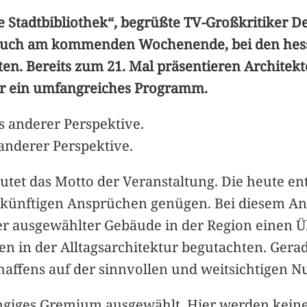
ge Stadtbibliothek“, begrüßte TV-Großkritiker D
ht auch am kommenden Wochenende, bei den hess
ten. Bereits zum 21. Mal präsentieren Architek
er ein umfangreiches Programm.
 anderer Perspektive.
utet das Motto der Veranstaltung. Die heute en
ünftigen Ansprüchen genügen. Bei diesem Anl
rer ausgewählter Gebäude in der Region einen
n in der Alltagsarchitektur begutachten. Gerad
affens auf der sinnvollen und weitsichtigen 
iges Gremium ausgewählt. Hier werden keine A