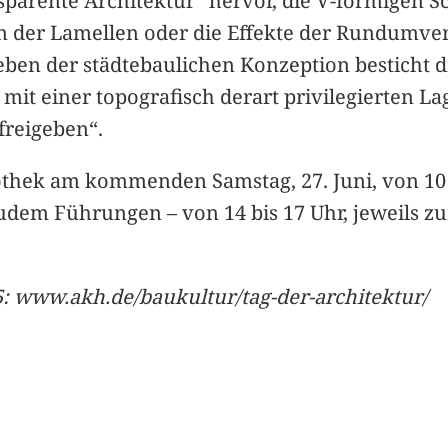
nsparente Architektur“ hervor, die V-förmigen 
nen der Lamellen oder die Effekte der Rundumve
eben der städtebaulichen Konzeption besticht d
 mit einer topografisch derart privilegierten L
reigeben“.
iothek am kommenden Samstag, 27. Juni, von 10 
zudem Führungen – von 14 bis 17 Uhr, jeweils zu
5: www.akh.de/baukultur/tag-der-architektur/