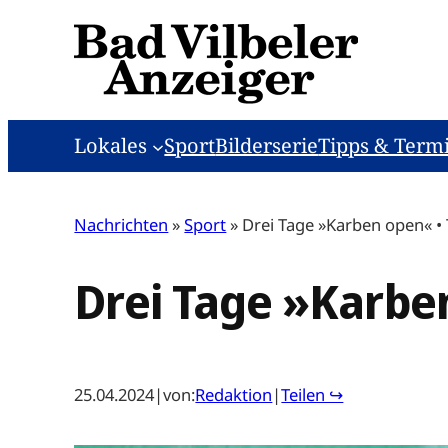
Zum
Inhalt
springen
Lokales
Sport
Bilderserie
Tipps & Term
Nachrichten
»
Sport
»
Drei Tage »Karben open« • 
Drei Tage »Karben
25.04.2024
|
von:
Redaktion
|
Teilen ↪