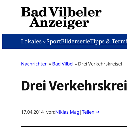
Zum
Inhalt
springen
Lokales
Sport
Bilderserie
Tipps & Term
Nachrichten
»
Bad Vilbel
»
Drei Verkehrskreisel
Drei Verkehrskrei
17.04.2014
|
von:
Niklas Mag
|
Teilen ↪