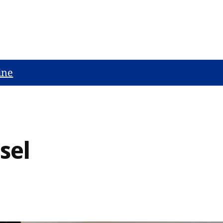
ine
sel