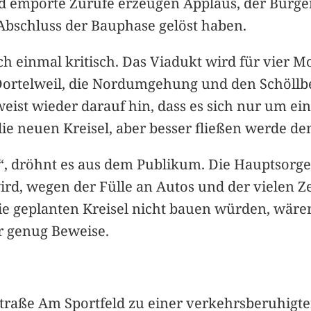
d empörte Zurufe erzeugen Applaus, der Bürge
 Abschluss der Bauphase gelöst haben.
ch einmal kritisch. Das Viadukt wird für vier 
r Dortelweil, die Nordumgehung und den Schöll
eist wieder darauf hin, dass es sich nur um e
e neuen Kreisel, aber besser fließen werde den
, dröhnt es aus dem Publikum. Die Hauptsorge 
ird, wegen der Fülle an Autos und der vielen Ze
ie geplanten Kreisel nicht bauen würden, wären s
r genug Beweise.
Straße Am Sportfeld zu einer verkehrsberuhigte