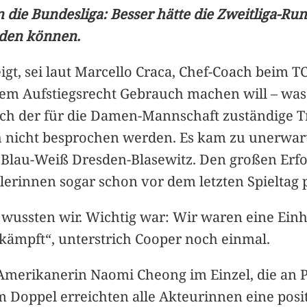
die Bundesliga: Besser hätte die Zweitliga-Rund
nden können.
igt, sei laut Marcello Craca, Chef-Coach beim TC
dem Aufstiegsrecht Gebrauch machen will – was
 auch der für die Damen-Mannschaft zuständige T
h nicht besprochen werden. Es kam zu unerwart
 Blau-Weiß Dresden-Blasewitz. Den großen Erfo
elerinnen sogar schon vor dem letzten Spieltag 
 wussten wir. Wichtig war: Wir waren eine Ein
gekämpft“, unterstrich Cooper noch einmal.
merikanerin Naomi Cheong im Einzel, die an Po
 Doppel erreichten alle Akteurinnen eine positiv