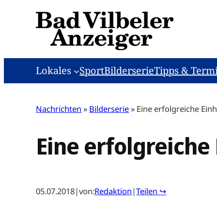
Zum
Inhalt
springen
Lokales
Sport
Bilderserie
Tipps & Term
Nachrichten
»
Bilderserie
»
Eine erfolgreiche Einh
Eine erfolgreiche 
05.07.2018
|
von:
Redaktion
|
Teilen ↪