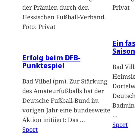
der Prämien durch den
Privat
Hessischen Fußball-Verband.
Foto: Privat
Ein fa
Saison
Erfolg beim DFB-
Punktespiel
Bad Vil
Heimsie
Bad Vilbel (pm). Zur Stärkung
Dortelw
des Amateurfußballs hat der
Deutsch
Deutsche Fußball-Bund im
Badmint
vorigen Jahr eine bundesweite
…
Aktion initiiert: Das
…
Sport
Sport