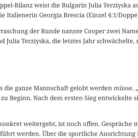
ppel-Bilanz weist die Bulgarin Julia Terziyska a
e Italienerin Georgia Brescia (Einzel 4:1/Doppel
erraschung der Runde nannte Cooper zwei Namen:
d Julia Terziyska, die letztes Jahr schwächelte,
s die ganze Mannschaft gelobt werden müsse. „J
 zu Beginn. Nach dem ersten Sieg entwickelte s
a konkret weitergeht, ist noch offen. Gespräche
hrt werden. Über die sportliche Ausrichtung he