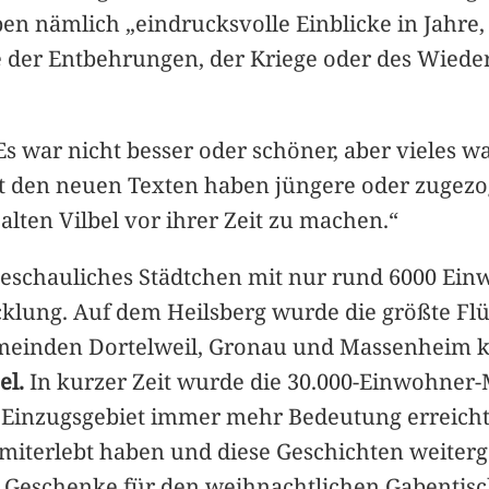
en nämlich „eindrucksvolle Einblicke in Jahre,
hre der Entbehrungen, der Kriege oder des Wied
 Es war nicht besser oder schöner, aber vieles 
t den neuen Texten haben jüngere oder zugezoge
alten Vilbel vor ihrer Zeit zu machen.“
beschauliches Städtchen mit nur rund 6000 Ein
klung. Auf dem Heilsberg wurde die größte Fl
Gemeinden Dortelweil, Gronau und Massenheim 
el.
In kurzer Zeit wurde die 30.000-Einwohner-
re Einzugsgebiet immer mehr Bedeutung erreicht
it miterlebt haben und diese Geschichten weite
 Geschenke für den weihnachtlichen Gabentisc