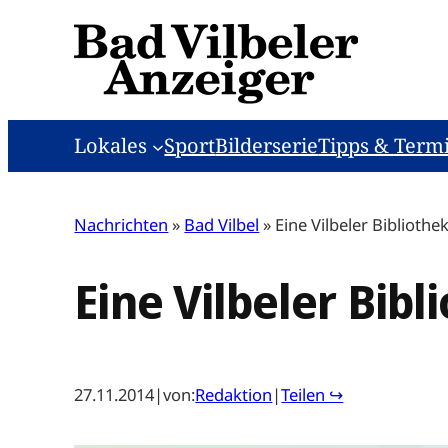
Zum
Inhalt
springen
Lokales
Sport
Bilderserie
Tipps & Term
Nachrichten
»
Bad Vilbel
»
Eine Vilbeler Bibliothe
Eine Vilbeler Bibl
27.11.2014
|
von:
Redaktion
|
Teilen ↪