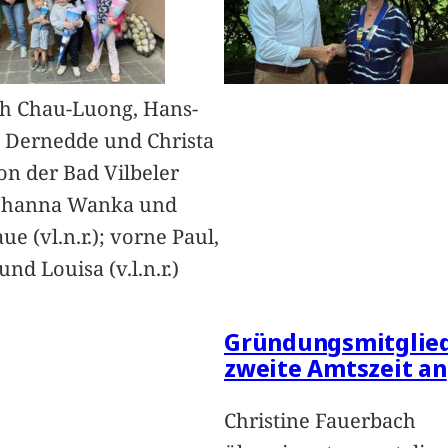
h Chau-Luong, Hans-
 Dernedde und Christa
on der Bad Vilbeler
Johanna Wanka und
ue (vl.n.r.); vorne Paul,
nd Louisa (v.l.n.r.)
Gründungsmitglied
zweite Amtszeit an
Christine Fauerbach