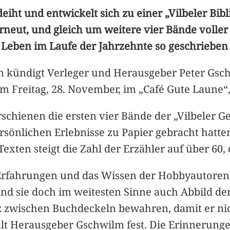
deiht und entwickelt sich zu einer „Vilbeler Bi
erneut, und gleich um weitere vier Bände voll
r Leben im Laufe der Jahrzehnte so geschrieben 
n kündigt Verleger und Herausgeber Peter Gsc
 Freitag, 28. November, im „Café Gute Laune“,
erschienen die ersten vier Bände der „Vilbeler 
persönlichen Erlebnisse zu Papier gebracht hatt
exten steigt die Zahl der Erzähler auf über 60, d
 Erfahrungen und das Wissen der Hobbyautoren f
ind sie doch im weitesten Sinne auch Abbild der
z zwischen Buchdeckeln bewahren, damit er nich
hält Herausgeber Gschwilm fest. Die Erinnerung