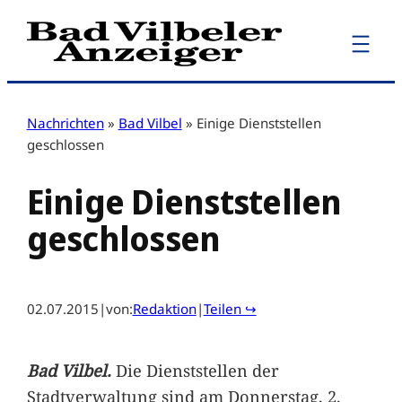
Zum
Inhalt
springen
Nachrichten
»
Bad Vilbel
»
Einige Dienststellen
geschlossen
Einige Dienststellen
geschlossen
02.07.2015
|
von:
Redaktion
|
Teilen ↪
Bad Vilbel.
Die Dienststellen der
Stadtverwaltung sind am Donnerstag, 2.