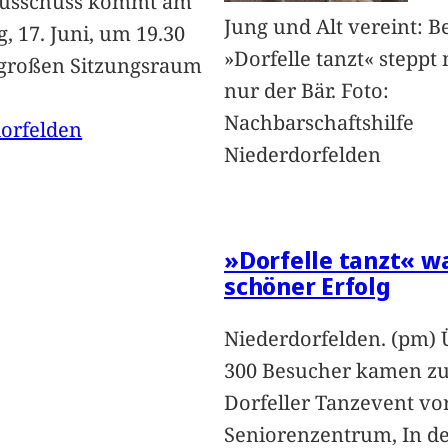
ausschuss kommt am
Jung und Alt vereint: B
, 17. Juni, um 19.30
»Dorfelle tanzt« steppt 
großen Sitzungsraum
nur der Bär. Foto:
Nachbarschaftshilfe
orfelden
Niederdorfelden
»Dorfelle tanzt« w
schöner Erfolg
Niederdorfelden. (pm) 
300 Besucher kamen z
Dorfeller Tanzevent v
Seniorenzentrum, In d