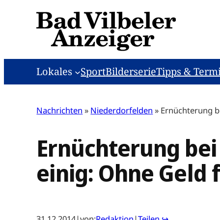
Zum
Inhalt
springen
Lokales
Sport
Bilderserie
Tipps & Term
Nachrichten
»
Niederdorfelden
»
Ernüchterung be
Ernüchterung bei 
einig: Ohne Geld
31.12.2014
|
von:
Redaktion
|
Teilen ↪