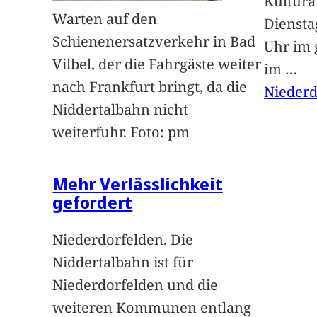
Kultur
Warten auf den
Dienstag
Schienenersatzverkehr in Bad
Uhr im 
Vilbel, der die Fahrgäste weiter
im
…
nach Frankfurt bringt, da die
Niederd
Niddertalbahn nicht
weiterfuhr. Foto: pm
Mehr Verlässlichkeit
gefordert
Niederdorfelden. Die
Niddertalbahn ist für
Niederdorfelden und die
weiteren Kommunen entlang