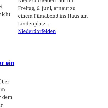
Niederdorfelden lädt für
ei
Freitag, 6. Juni, erneut zu
nicht
einem Filmabend ins Haus am
Lindenplatz
…
Niederdorfelden
ar ein
Über
um
or dem
er