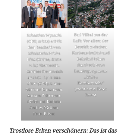
Bad Vilbel aus der
Sebastian Wysocki
Luft: Vor allem der
(CDU; mitte) erhält
Bereich zwischen
den Bescheid von
Kurhaus (mitte) und
Ministerin Priska
Bahnhof (oben
Hinz (Grüne, dritte
links) soll vom
v. li.) überreicht.
Landesprogramm
Darüber freuen sich
„Aktive
auch (v. li.) Tobias
Kernbereiche“
Utter (CDU), Claus-
profitieren. Foto:
Günther Kunzmann,
Privat
Mirjam Fuhrmann
(SPD) und Kathrin
Andres (Grüne).
Foto: Privat
Trostlose Ecken verschönern: Das ist das