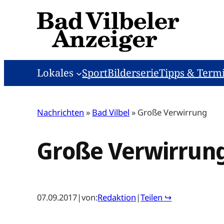
Zum
Inhalt
springen
Lokales
Sport
Bilderserie
Tipps & Term
Nachrichten
»
Bad Vilbel
»
Große Verwirrung
Große Verwirrun
07.09.2017
|
von:
Redaktion
|
Teilen ↪