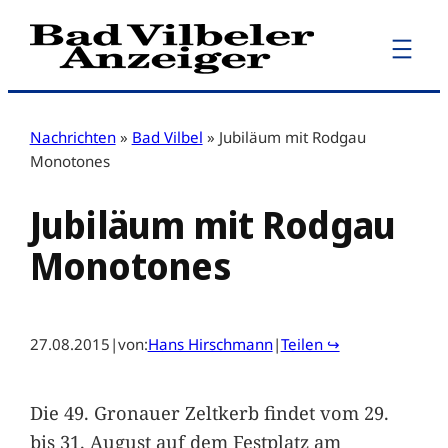
Zum
Inhalt
springen
Nachrichten
»
Bad Vilbel
»
Jubiläum mit Rodgau
Monotones
Jubiläum mit Rodgau
Monotones
27.08.2015
|
von:
Hans Hirschmann
|
Teilen ↪
Die 49. Gronauer Zeltkerb findet vom 29.
bis 31. August auf dem Festplatz am