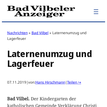
Zum
Inhalt
springen
Nachrichten
»
Bad Vilbel
»
Laternenumzug und
Lagerfeuer
Laternenumzug und
Lagerfeuer
07.11.2019
|
von:
Hans Hirschmann
|
Teilen ↪
Bad Vilbel.
Der Kindergarten der
katholischen Gemeinde Verklärung Christi