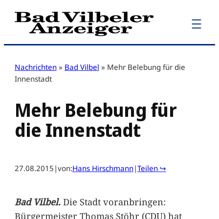
Zum
Inhalt
springen
Nachrichten
»
Bad Vilbel
»
Mehr Belebung für die
Innenstadt
Mehr Belebung für
die Innenstadt
27.08.2015
|
von:
Hans Hirschmann
|
Teilen ↪
Bad Vilbel.
Die Stadt voranbringen:
Bürgermeister Thomas Stöhr (CDU) hat