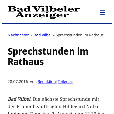
Zum
Inhalt
springen
Nachrichten
»
Bad Vilbel
»
Sprechstunden im Rathaus
Sprechstunden im
Rathaus
28.07.2016
|
von:
Redaktion
|
Teilen ↪
Bad Vilbel.
Die nächste Sprechstunde mit
der Frauenbeauftragten Hildegard Nölke
findet am Dienstag, 2. August, von 13.30 bis