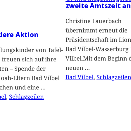
zweite Amtszeit an
Christine Fauerbach
übernimmt erneut die
dere Aktion
Präsidentschaft im Lion
Bad Vilbel-Wasserburg
lungskinder von Tafel-
Vilbel.Mit dem Beginn 
freuen sich auf ihre
neuen
…
ten – Spende der
Bad Vilbel
, 
Schlagzeile
oah-Eltern Bad Vilbel
achen und eine
…
bel
, 
Schlagzeilen