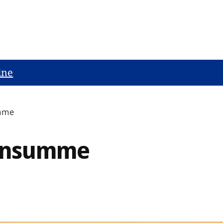
ine
umme
densumme