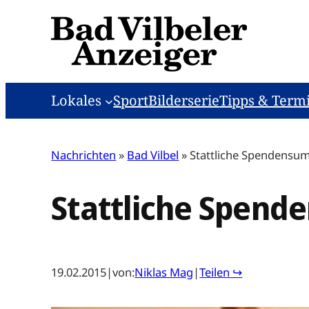
Zum
Inhalt
springen
Lokales
Sport
Bilderserie
Tipps & Term
Nachrichten
»
Bad Vilbel
»
Stattliche Spendens
Stattliche Spen
19.02.2015
|
von:
Niklas Mag
|
Teilen ↪