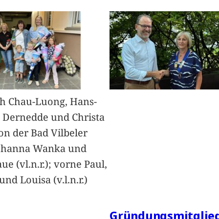
h Chau-Luong, Hans-
 Dernedde und Christa
on der Bad Vilbeler
Johanna Wanka und
ue (vl.n.r.); vorne Paul,
nd Louisa (v.l.n.r.)
Gründungsmitglied