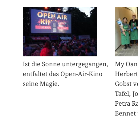
Ist die Sonne untergegangen,
My Oan
entfaltet das Open-Air-Kino
Herbert
seine Magie.
Gobst v
Tafel; 
Petra Ra
Bennet u