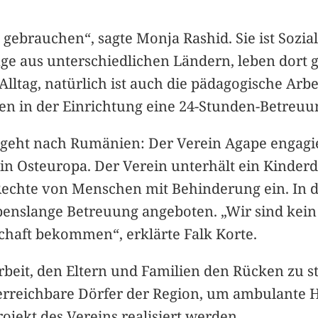
 gebrauchen“, sagte Monja Rashid. Sie ist Sozia
inge aus unterschiedlichen Ländern, leben dor
Alltag, natürlich ist auch die pädagogische Arbe
en in der Einrichtung eine 24-Stunden-Betreuun
geht nach Rumänien: Der Verein Agape engagier
in Osteuropa. Der Verein unterhält ein Kinder
ie Rechte von Menschen mit Behinderung ein. In 
benslange Betreuung angeboten. „Wir sind kein
schaft bekommen“, erklärte Falk Korte.
rbeit, den Eltern und Familien den Rücken zu s
rreichbare Dörfer der Region, um ambulante Hil
rojekt des Vereins realisiert werden.