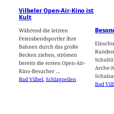
Vilbeler Open-Air-Kino ist
Kult
Beson
Während die letzten
Feierabendsportler ihre
Einschu
Bahnen durch das große
Kunden 
Becken ziehen, strömen
Schultü
bereits die ersten Open-Air-
Arche-N
Kino-Besucher
…
Schuls
Bad Vilbel
, 
Schlagzeilen
Bad Vil