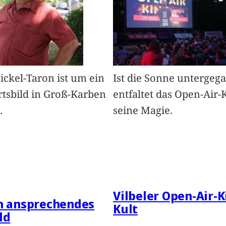
Pickel-Taron ist um ein
Ist die Sonne untergeg
rtsbild in Groß-Karben
entfaltet das Open-Air-
.
seine Magie.
Vilbeler Open-Air-K
in ansprechendes
Kult
ld