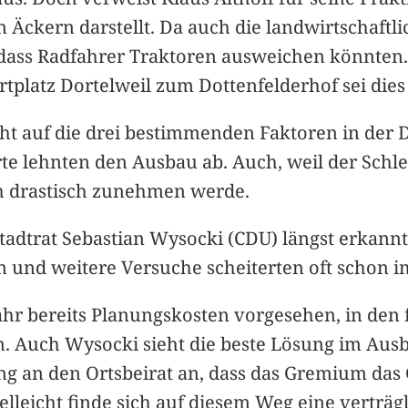
n Äckern darstellt. Da auch die landwirtschaft
ass Radfahrer Traktoren ausweichen könnten. 
platz Dortelweil zum Dottenfelderhof sei dies
t auf die drei bestimmenden Faktoren in der Di
e lehnten den Ausbau ab. Auch, weil der Schleic
ch drastisch zunehmen werde.
Stadtrat Sebastian Wysocki (CDU) längst erkann
n und weitere Versuche scheiterten oft schon i
 Jahr bereits Planungskosten vorgesehen, in den
n. Auch Wysocki sieht die beste Lösung im Aus
ung an den Ortsbeirat an, dass das Gremium da
elleicht finde sich auf diesem Weg eine verträg