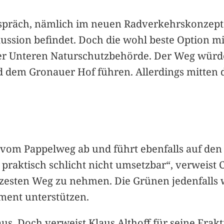
spräch, nämlich im neuen Radverkehrskonzept 
skussion befindet. Doch die wohl beste Option m
der Unteren Naturschutzbehörde. Der Weg wür
dem Gronauer Hof führen. Allerdings mitten 
ls vom Pappelweg ab und führt ebenfalls auf 
ist praktisch schlicht nicht umsetzbar“, verwei
zesten Weg zu nehmen. Die Grünen jedenfalls 
ament unterstützen.
s. Doch verweist Klaus Althoff für seine Frakt