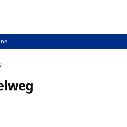
ine
g
elweg