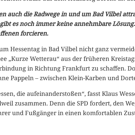
len auch die Radwege in und um Bad Vilbel att
 gibt es noch immer keine annehmbare Lösung. 
ffenen forcieren.
m Hessentag in Bad Vilbel nicht ganz vermeide
ee „Kurze Wetterau“ aus der früheren Kreista
rbindung in Richtung Frankfurt zu schaffen. Do
ne Pappeln – zwischen Klein-Karben und Dortel
essen, die aufeinanderstoßen“, fasst Klaus Wes
elweil zusammen. Denn die SPD fordert, den We
hrer und Fußgänger in einen komfortablen Zus