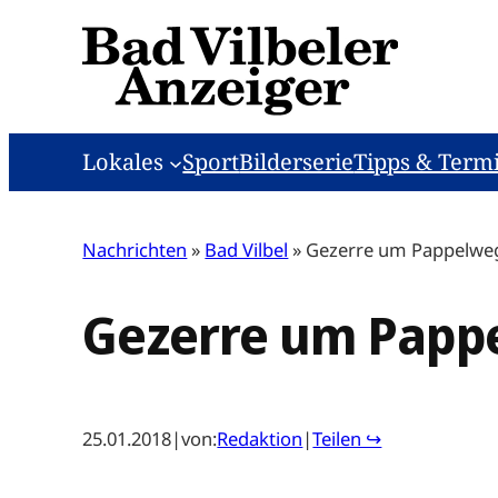
Zum
Inhalt
springen
Lokales
Sport
Bilderserie
Tipps & Term
Nachrichten
»
Bad Vilbel
»
Gezerre um Pappelwe
Gezerre um Papp
25.01.2018
|
von:
Redaktion
|
Teilen ↪