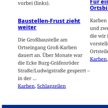
Für e
vorbei (links).
Ortsbi
Baustellen-Frust zieht
Karben 
weiter
und zwe
die wir
Die Großbaustelle am
vorstel
Ortseingang Groß-Karben
Ortstei
dauert an. Über Monate war
Karben
die Ecke Burg-Gräfenröder
Straße/Ludwigstraße gesperrt –
in der
…
Karben
, 
Schlagzeilen