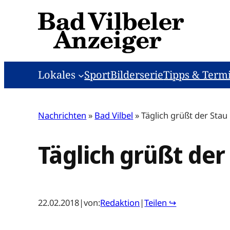
Zum
Inhalt
springen
Lokales
Sport
Bilderserie
Tipps & Term
Nachrichten
»
Bad Vilbel
»
Täglich grüßt der Stau
Täglich grüßt der
22.02.2018
|
von:
Redaktion
|
Teilen ↪