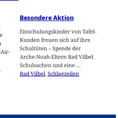
Besondere Aktion
e
Einschulungskinder von Tafel-
e
Kunden freuen sich auf ihre
n
Schultüten – Spende der
Air-
Arche-Noah-Eltern Bad Vilbel
Schulsachen und eine
…
n
Bad Vilbel
, 
Schlagzeilen