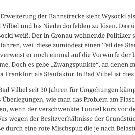
e Erweiterung der Bahnstrecke sieht Wysocki al
d Vilbel und bis Niederdorfelden zu lösen. Das
ysocki weiß. Der in Gronau wohnende Politiker 
ahren, weil diese zumindest einen Teil des S
 verweist er noch einmal auf die Vorwürfe der 
ehme. Doch es gebe „Zwangspunkte“, an denen 
 Frankfurt als Staufaktor. In Bad Vilbel ist die
t Bad Vilbel seit 30 Jahren für Umgehungen käm
t es Überlegungen, wie man das Problem am Fla
ben, wenn der verschwenkte Tunnel kurz vor d
Was wegen der Besitzverhältnisse der Grundstüc
e durch eine rote Mischspur, die je nach Belas