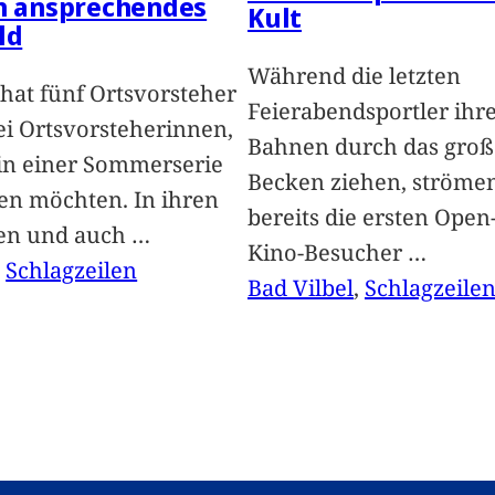
in ansprechendes
Kult
ld
Während die letzten
hat fünf Ortsvorsteher
Feierabendsportler ihr
i Ortsvorsteherinnen,
Bahnen durch das groß
 in einer Sommerserie
Becken ziehen, ströme
len möchten. In ihren
bereits die ersten Open-
len und auch
…
Kino-Besucher
…
, 
Schlagzeilen
Bad Vilbel
, 
Schlagzeile