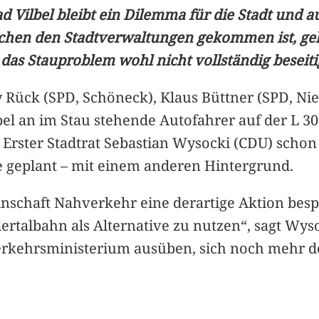
ad Vilbel bleibt ein Dilemma für die Stadt un
hen den Stadtverwaltungen gekommen ist, geht 
das Stauproblem wohl nicht vollständig beseiti
 Rück (SPD, Schöneck), Klaus Büttner (SPD, Nie
pel an im Stau stehende Autofahrer auf der L 
els Erster Stadtrat Sebastian Wysocki (CDU) sch
 geplant – mit einem anderen Hintergrund.
inschaft Nahverkehr eine derartige Aktion besp
dertalbahn als Alternative zu nutzen“, sagt Wys
rkehrsministerium ausüben, sich noch mehr d