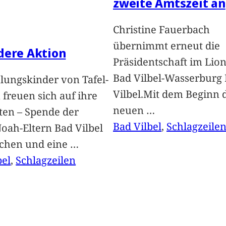
zweite Amtszeit an
Christine Fauerbach
übernimmt erneut die
dere Aktion
Präsidentschaft im Lion
Bad Vilbel-Wasserburg
lungskinder von Tafel-
Vilbel.Mit dem Beginn 
freuen sich auf ihre
neuen
…
ten – Spende der
Bad Vilbel
, 
Schlagzeile
oah-Eltern Bad Vilbel
achen und eine
…
bel
, 
Schlagzeilen