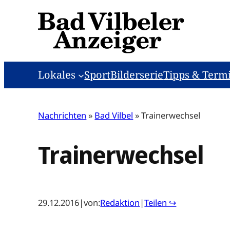
Zum
Inhalt
springen
Lokales
Sport
Bilderserie
Tipps & Term
Nachrichten
»
Bad Vilbel
»
Trainerwechsel
Trainerwechsel
29.12.2016
|
von:
Redaktion
|
Teilen ↪