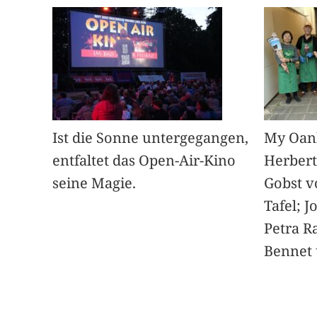
Ist die Sonne untergegangen,
My Oan
entfaltet das Open-Air-Kino
Herbert
seine Magie.
Gobst v
Tafel; 
Petra Ra
Bennet u