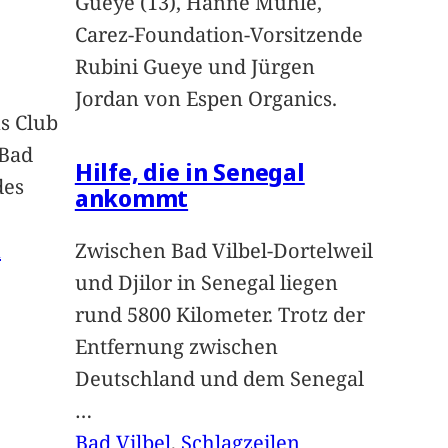
Gueye (13), Hanne Mühle,
Carez-Foundation-Vorsitzende
Rubini Gueye und Jürgen
Jordan von Espen Organics.
s Club
 Bad
Hilfe, die in Senegal
des
ankommt
n
Zwischen Bad Vilbel-Dortelweil
und Djilor in Senegal liegen
rund 5800 Kilometer. Trotz der
Entfernung zwischen
Deutschland und dem Senegal
…
Bad Vilbel
, 
Schlagzeilen