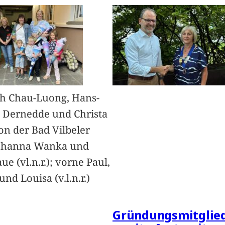
h Chau-Luong, Hans-
 Dernedde und Christa
on der Bad Vilbeler
Johanna Wanka und
ue (vl.n.r.); vorne Paul,
nd Louisa (v.l.n.r.)
Gründungsmitglied