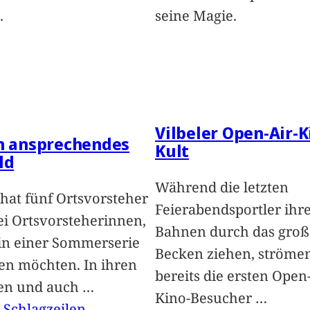
.
seine Magie.
Vilbeler Open-Air-K
in ansprechendes
Kult
ld
Während die letzten
hat fünf Ortsvorsteher
Feierabendsportler ihr
i Ortsvorsteherinnen,
Bahnen durch das groß
 in einer Sommerserie
Becken ziehen, ströme
len möchten. In ihren
bereits die ersten Open-
len und auch
…
Kino-Besucher
…
, 
Schlagzeilen