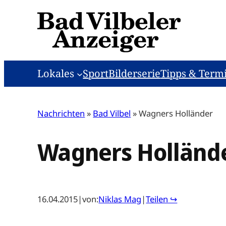
Zum
Inhalt
springen
Lokales
Sport
Bilderserie
Tipps & Term
Nachrichten
»
Bad Vilbel
»
Wagners Holländer
Wagners Holländ
16.04.2015
|
von:
Niklas Mag
|
Teilen ↪