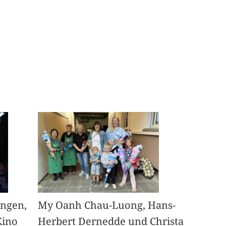
angen,
My Oanh Chau-Luong, Hans-
Kino
Herbert Dernedde und Christa