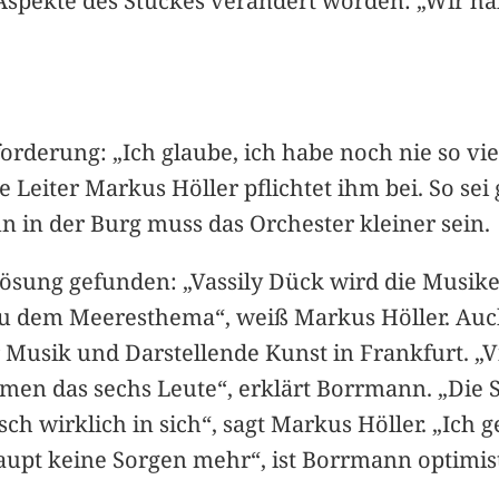
Aspekte des Stückes verändert worden: „Wir ha
derung: „Ich glaube, ich habe noch nie so vie
 Leiter Markus Höller pflichtet ihm bei. So sei
n in der Burg muss das Orchester kleiner sein.
Lösung gefunden: „Vassily Dück wird die Musik
 zu dem Meeresthema“, weiß Markus Höller. Auch
 Musik und Darstellende Kunst in Frankfurt. „
en das sechs Leute“, erklärt Borrmann. „Die Sä
h wirklich in sich“, sagt Markus Höller. „Ich 
aupt keine Sorgen mehr“, ist Borrmann optimist