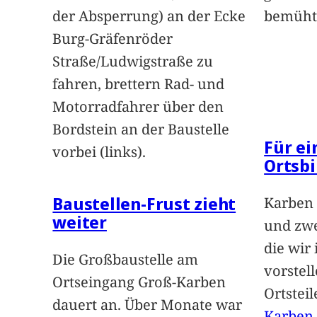
der Absperrung) an der Ecke
bemüht
Burg-Gräfenröder
Straße/Ludwigstraße zu
fahren, brettern Rad- und
Motorradfahrer über den
Bordstein an der Baustelle
Für e
vorbei (links).
Ortsbi
Baustellen-Frust zieht
Karben 
weiter
und zwe
die wir
Die Großbaustelle am
vorstel
Ortseingang Groß-Karben
Ortstei
dauert an. Über Monate war
Karben