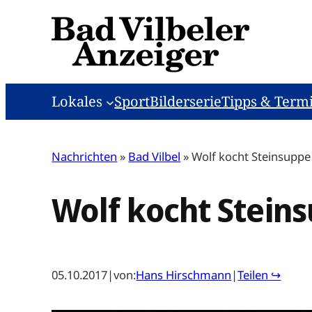
Zum
Inhalt
springen
Lokales
Sport
Bilderserie
Tipps & Term
Nachrichten
»
Bad Vilbel
»
Wolf kocht Steinsuppe
Wolf kocht Stein
05.10.2017
|
von:
Hans Hirschmann
|
Teilen ↪