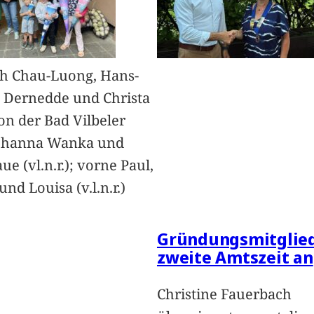
h Chau-Luong, Hans-
 Dernedde und Christa
on der Bad Vilbeler
Johanna Wanka und
ue (vl.n.r.); vorne Paul,
nd Louisa (v.l.n.r.)
Gründungsmitglied
zweite Amtszeit an
Christine Fauerbach