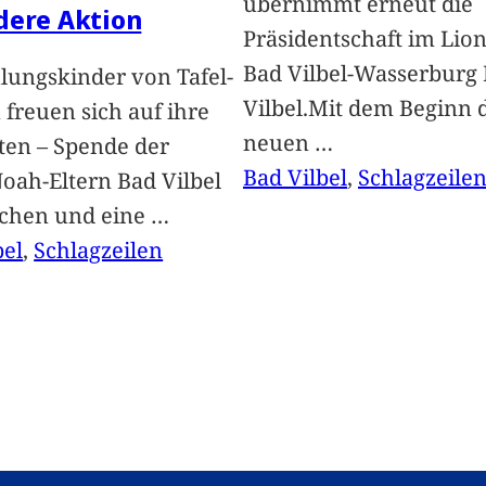
übernimmt erneut die
dere Aktion
Präsidentschaft im Lion
Bad Vilbel-Wasserburg
lungskinder von Tafel-
Vilbel.Mit dem Beginn 
freuen sich auf ihre
neuen
…
ten – Spende der
Bad Vilbel
, 
Schlagzeile
oah-Eltern Bad Vilbel
achen und eine
…
bel
, 
Schlagzeilen