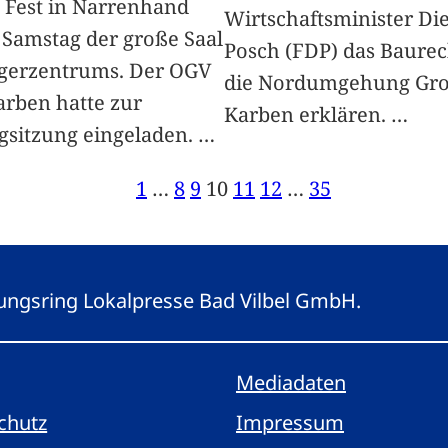
 Fest in Narrenhand
Wirtschaftsminister Die
Samstag der große Saal
Posch (FDP) das Baurec
gerzentrums. Der OGV
die Nordumgehung Gro
arben hatte zur
Karben erklären.
…
gsitzung eingeladen.
…
1
…
8
9
10
11
12
…
35
eitungsring Lokalpresse Bad Vilbel GmbH.
Mediadaten
chutz
Impressum