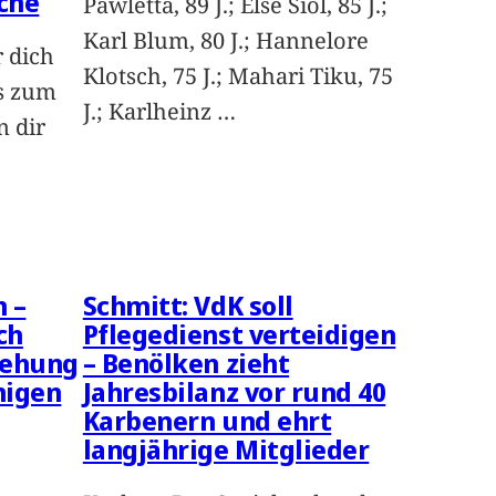
che
Pawletta, 89 J.; Else Siol, 85 J.;
Karl Blum, 80 J.; Hannelore
r dich
Klotsch, 75 J.; Mahari Tiku, 75
is zum
J.; Karlheinz
…
n dir
 –
Schmitt: VdK soll
ch
Pflegedienst verteidigen
gehung
– Benölken zieht
igen
Jahresbilanz vor rund 40
Karbenern und ehrt
langjährige Mitglieder