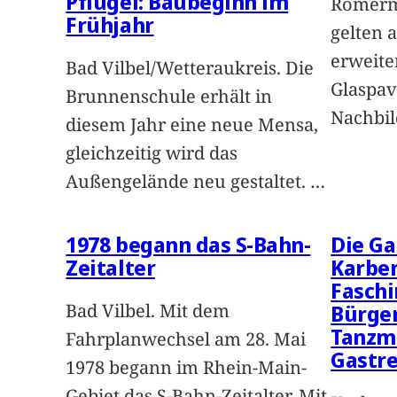
Pflügel: Baubeginn im
Römerm
Frühjahr
gelten 
erweite
Bad Vilbel/Wetteraukreis. Die
Glaspav
Brunnenschule erhält in
Nachbi
diesem Jahr eine neue Mensa,
gleichzeitig wird das
Außengelände neu gestaltet.
…
1978 begann das S-Bahn-
Die Ga
Zeitalter
Karben
Faschi
Bad Vilbel. Mit dem
Bürge
Tanzm
Fahrplanwechsel am 28. Mai
Gastre
1978 begann im Rhein-Main-
Gebiet das S-Bahn-Zeitalter. Mit