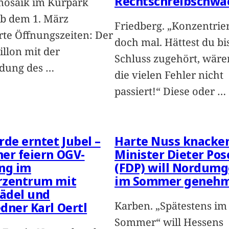
Rechtschreibschwä
osaik im Kurpark
ab dem 1. März
Friedberg. „Konzentrie
rte Öffnungszeiten: Der
doch mal. Hättest du b
illon mit der
Schluss zugehört, wäre
ldung des
…
die vielen Fehler nicht
passiert!“ Diese oder
…
rde erntet Jubel –
Harte Nuss knacken
er feiern OGV-
Minister Dieter Pos
ng im
(FDP) will Nordum
rzentrum mit
im Sommer genehm
ädel und
Karben. „Spätestens im
dner Karl Oertl
Sommer“ will Hessens