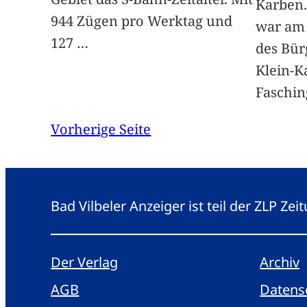
Karben.
944 Zügen pro Werktag und
war am 
127
…
des Bür
Klein-K
Faschin
Vorherige Seite
Bad Vilbeler Anzeiger ist teil der ZLP Z
Der Verlag
Archiv
AGB
Datens