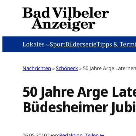
Zum
Inhalt
springen
Lokales
Sport
Bilderserie
Tipps & Term
Nachrichten
»
Schöneck
»
50 Jahre Arge Laterne
50 Jahre Arge Lat
Büdesheimer Jub
06.05.2010
|
von:
Redaktion
|
Teilen ↪