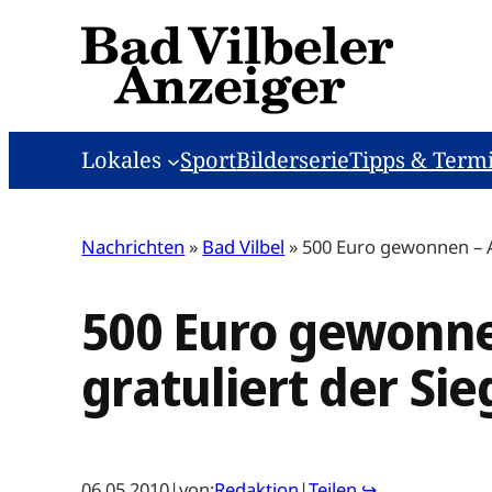
Zum
Inhalt
springen
Lokales
Sport
Bilderserie
Tipps & Term
Nachrichten
»
Bad Vilbel
»
500 Euro gewonnen – A
500 Euro gewonn
gratuliert der Sie
06.05.2010
|
von:
Redaktion
|
Teilen ↪