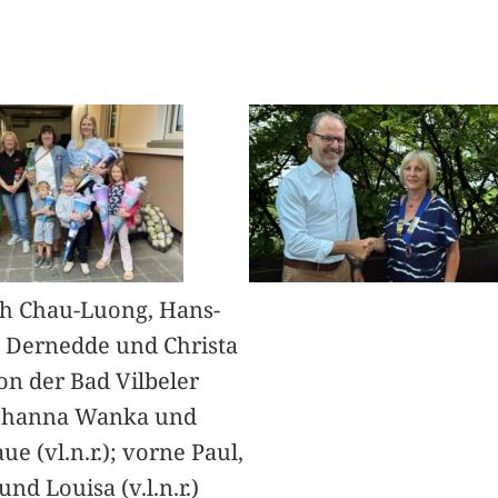
h Chau-Luong, Hans-
 Dernedde und Christa
on der Bad Vilbeler
Johanna Wanka und
ue (vl.n.r.); vorne Paul,
nd Louisa (v.l.n.r.)