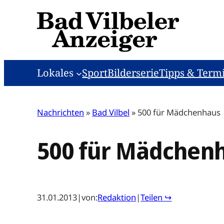
Zum
Inhalt
springen
Lokales
Sport
Bilderserie
Tipps & Term
Nachrichten
»
Bad Vilbel
»
500 für Mädchenhaus
500 für Mädchen
31.01.2013
|
von:
Redaktion
|
Teilen ↪