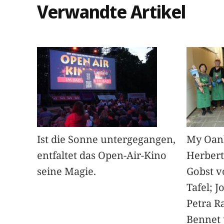
Verwandte Artikel
Ist die Sonne untergegangen,
My Oan
entfaltet das Open-Air-Kino
Herbert
seine Magie.
Gobst v
Tafel; 
Petra Ra
Bennet u