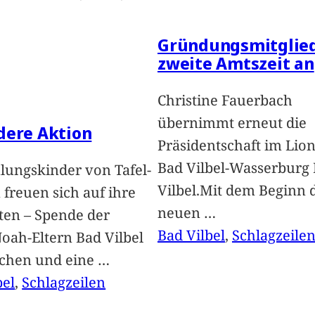
Gründungsmitglied
zweite Amtszeit an
Christine Fauerbach
übernimmt erneut die
dere Aktion
Präsidentschaft im Lion
Bad Vilbel-Wasserburg
lungskinder von Tafel-
Vilbel.Mit dem Beginn 
freuen sich auf ihre
neuen
…
ten – Spende der
Bad Vilbel
, 
Schlagzeile
oah-Eltern Bad Vilbel
achen und eine
…
bel
, 
Schlagzeilen