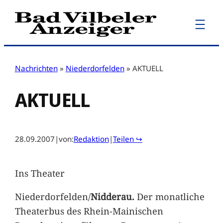
Zum
Inhalt
springen
Nachrichten
»
Niederdorfelden
»
AKTUELL
AKTUELL
28.09.2007
|
von:
Redaktion
|
Teilen ↪
Ins Theater
Niederdorfelden/
Nidderau.
Der monatliche
Theaterbus des Rhein-Mainischen