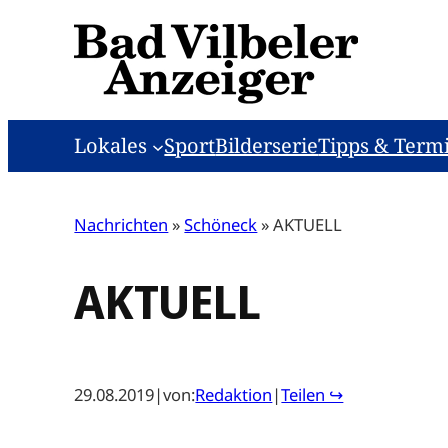
Zum
Inhalt
springen
Lokales
Sport
Bilderserie
Tipps & Term
Nachrichten
»
Schöneck
»
AKTUELL
AKTUELL
29.08.2019
|
von:
Redaktion
|
Teilen ↪