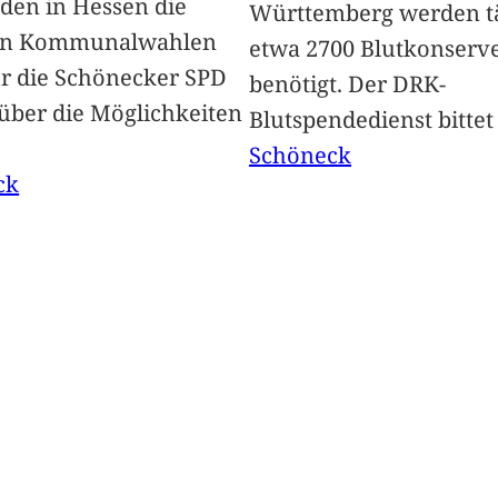
nden in Hessen die
Württemberg werden tä
en Kommunalwahlen
etwa 2700 Blutkonserv
Für die Schönecker SPD
benötigt. Der DRK-
 über die Möglichkeiten
Blutspendedienst bitte
Schöneck
ck