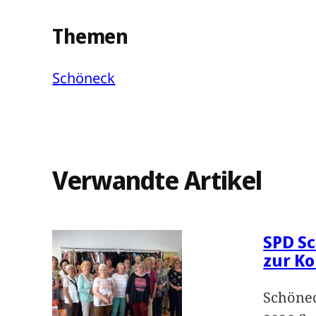
Themen
Schöneck
Verwandte Artikel
SPD Sc
zur K
Schönec