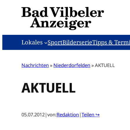
Zum
Inhalt
springen
Lokales
Sport
Bilderserie
Tipps & Term
Nachrichten
»
Niederdorfelden
»
AKTUELL
AKTUELL
05.07.2012
|
von:
Redaktion
|
Teilen ↪