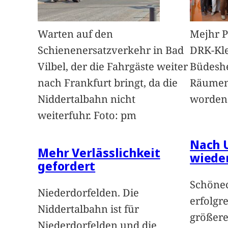
Warten auf den
Mejhr Pl
Schienenersatzverkehr in Bad
DRK-Kle
Vilbel, der die Fahrgäste weiter
Büdesh
nach Frankfurt bringt, da die
Räumen
Niddertalbahn nicht
worden.
weiterfuhr. Foto: pm
Nach 
Mehr Verlässlichkeit
wiede
gefordert
Schönec
Niederdorfelden. Die
erfolgr
Niddertalbahn ist für
größer
Niederdorfelden und die