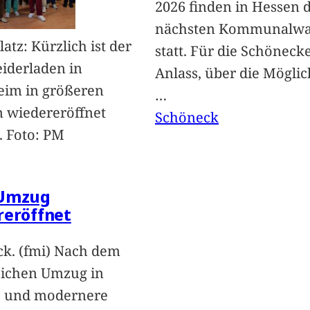
2026 finden in Hessen d
nächsten Kommunalwa
atz: Kürzlich ist der
statt. Für die Schöneck
iderladen in
Anlass, über die Mögli
eim in größeren
…
 wiedereröffnet
Schöneck
 Foto: PM
Umzug
reröffnet
k. (fmi) Nach dem
eichen Umzug in
e und modernere