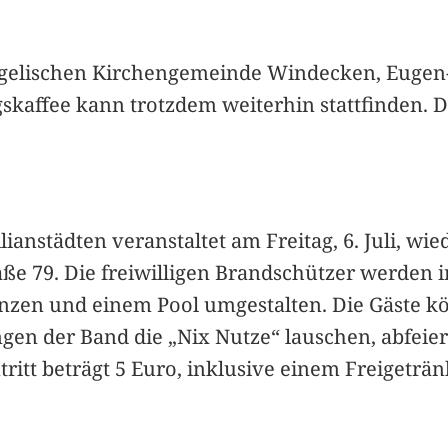
elischen Kirchengemeinde Windecken, Eugen-Ka
kaffee kann trotzdem weiterhin stattfinden. Da
lianstädten veranstaltet am Freitag, 6. Juli, wi
ße 79. Die freiwilligen Brandschützer werden i
anzen und einem Pool umgestalten. Die Gäste k
gen der Band die „Nix Nutze“ lauschen, abfeie
ritt beträgt 5 Euro, inklusive einem Freigetränk