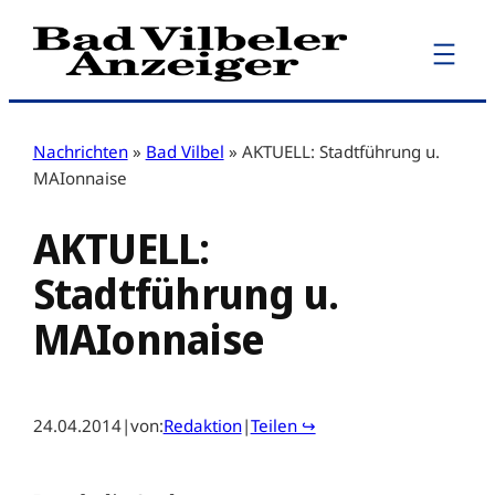
Zum
Inhalt
springen
Nachrichten
»
Bad Vilbel
»
AKTUELL: Stadtführung u.
MAIonnaise
AKTUELL:
Stadtführung u.
MAIonnaise
24.04.2014
|
von:
Redaktion
|
Teilen ↪