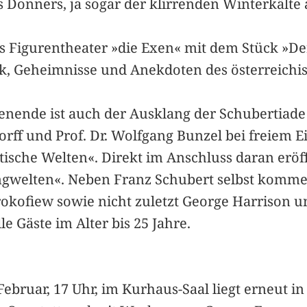
Donners, ja sogar der klirrenden Winterkälte
as Figurentheater »die Exen« mit dem Stück »D
k, Geheimnisse und Anekdoten des österreich
nende ist auch der Ausklang der Schubertiade 
rff und Prof. Dr. Wolfgang Bunzel bei freiem E
sche Welten«. Direkt im Anschluss daran eröffn
gwelten«. Neben Franz Schubert selbst komme
rokofiew sowie nicht zuletzt George Harrison u
e Gäste im Alter bis 25 Jahre.
ebruar, 17 Uhr, im Kurhaus-Saal liegt erneut in