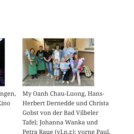
angen,
My Oanh Chau-Luong, Hans-
Kino
Herbert Dernedde und Christa
Gobst von der Bad Vilbeler
Tafel; Johanna Wanka und
Petra Raue (vl.n.r.); vorne Paul,