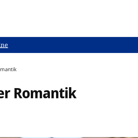
ine
omantik
er Romantik