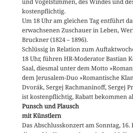
und Vogelstimmen, des Windes und des 
kostenpflichtig.
Um 18 Uhr am gleichen Tag entführt d
erwachsenen Zuschauer in Leben, Wer
Bruckner (1824 – 1896).
Schlüssig in Relation zum Auftaktwoche
18 Uhr, führen HR-Moderator Bastian Ko
Saal, diesmal unter dem Motto »Romanti
dem Jerusalem-Duo »Romantische Klan
Dvorák, Sergej Rachmaninoff, Sergej P
ist kostenpflichtig, Rabatt bekommen all
Punsch und Plausch
mit Künstlern
Das Abschlusskonzert am Sonntag, 16. F