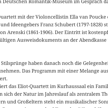
om Deutschen Romantik-Museum im Gespräch das
Quartett mit der Violoncellistin Ella van Poucke
 und Ideengebers Franz Schubert (1797-1828)
on Arenski (1861-1906). Der Eintritt ist kostenpfl
 gültigen Ausweisdokuments an der Abendkasse v
ür Stilsprünge haben danach noch die Gelegenhei
zunehmen. Das Programm mit einer Melange aus K
ert.
tiert das Eliot-Quartett im Kurhaussaal ein Fam
n sich der Natur im Jahreslauf als zentralem 
tern und Großeltern steht ein musikalischer Son