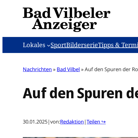
Zum
Inhalt
springen
Lokales
Sport
Bilderserie
Tipps & Term
Nachrichten
»
Bad Vilbel
»
Auf den Spuren der R
Auf den Spuren d
30.01.2025
|
von:
Redaktion
|
Teilen ↪