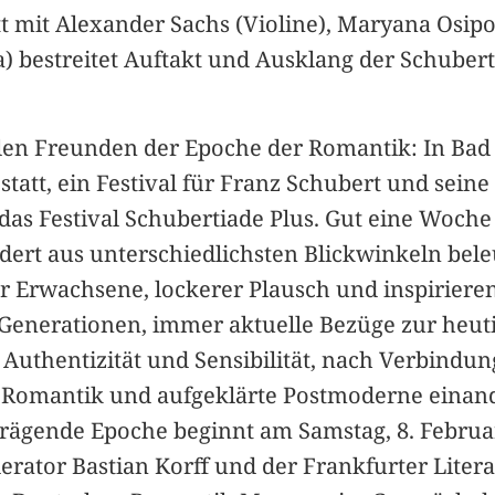
tt mit Alexander Sachs (Violine), Maryana Osipo
) bestreitet Auftakt und Ausklang der Schuberti
len Freunden der Epoche der Romantik: In Bad Vi
tatt, ein Festival für Franz Schubert und seine 
t das Festival Schubertiade Plus. Gut eine Woc
ert aus unterschiedlichsten Blickwinkeln beleu
ür Erwachsene, lockerer Plausch und inspirie
e Generationen, immer aktuelle Bezüge zur heut
 Authentizität und Sensibilität, nach Verbindun
 Romantik und aufgeklärte Postmoderne einan
rägende Epoche beginnt am Samstag, 8. Februa
rator Bastian Korff und der Frankfurter Liter