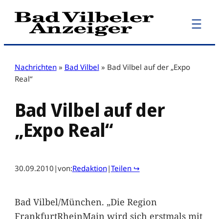
Zum
Inhalt
springen
Nachrichten
»
Bad Vilbel
»
Bad Vilbel auf der „Expo
Real“
Bad Vilbel auf der
„Expo Real“
30.09.2010
|
von:
Redaktion
|
Teilen ↪
Bad Vilbel/München. „Die Region
FrankfurtRheinMain wird sich erstmals mit