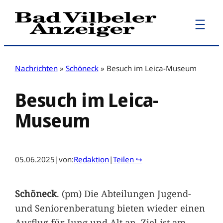
Zum
Inhalt
springen
Nachrichten
»
Schöneck
»
Besuch im Leica-Museum
Besuch im Leica-
Museum
05.06.2025
|
von:
Redaktion
|
Teilen ↪
Schöneck
. (pm) Die Abteilungen Jugend-
und Seniorenberatung bieten wieder einen
Ausflug für Jung und Alt an. Ziel ist am