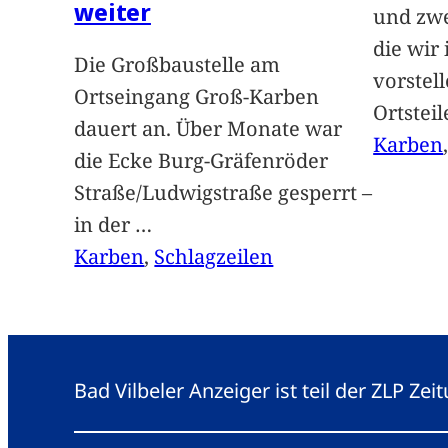
weiter
und zwe
die wir
Die Großbaustelle am
vorstel
Ortseingang Groß-Karben
Ortstei
dauert an. Über Monate war
Karben
die Ecke Burg-Gräfenröder
Straße/Ludwigstraße gesperrt –
in der
…
Karben
, 
Schlagzeilen
Bad Vilbeler Anzeiger ist teil der ZLP Z