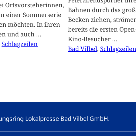
Feierabendsportler ihr
i Ortsvorsteherinnen,
Bahnen durch das groß
 in einer Sommerserie
Becken ziehen, ströme
len möchten. In ihren
bereits die ersten Open-
len und auch
…
Kino-Besucher
…
, 
Schlagzeilen
Bad Vilbel
, 
Schlagzeile
eitungsring Lokalpresse Bad Vilbel GmbH.