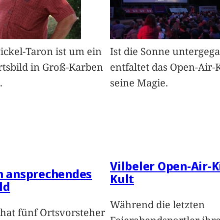
Pickel-Taron ist um ein
Ist die Sonne untergeg
rtsbild in Groß-Karben
entfaltet das Open-Air-
.
seine Magie.
Vilbeler Open-Air-K
in ansprechendes
Kult
ld
Während die letzten
hat fünf Ortsvorsteher