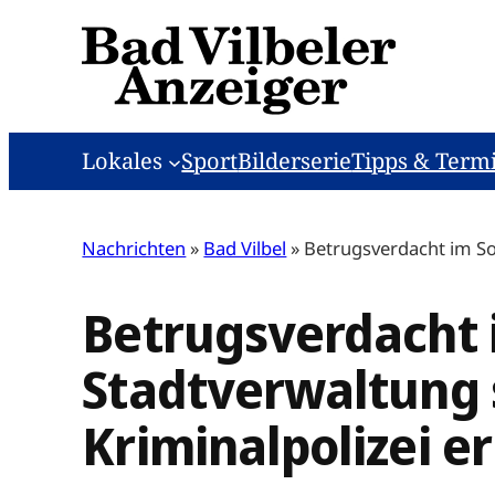
Zum
Inhalt
springen
Lokales
Sport
Bilderserie
Tipps & Term
Nachrichten
»
Bad Vilbel
»
Betrugsverdacht im Soz
Betrugsverdacht i
Stadtverwaltung 
Kriminalpolizei er