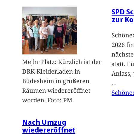
SPD Sc
zur K
Schönec
2026 fi
nächst
Mejhr Platz: Kürzlich ist der
statt. 
DRK-Kleiderladen in
Anlass,
Büdesheim in größeren
…
Räumen wiedereröffnet
Schöne
worden. Foto: PM
Nach Umzug
wiedereröffnet