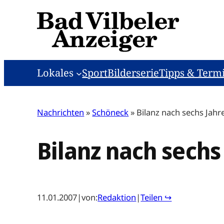
Zum
Inhalt
springen
Lokales
Sport
Bilderserie
Tipps & Term
Nachrichten
»
Schöneck
»
Bilanz nach sechs Jah
Bilanz nach sechs
11.01.2007
|
von:
Redaktion
|
Teilen ↪