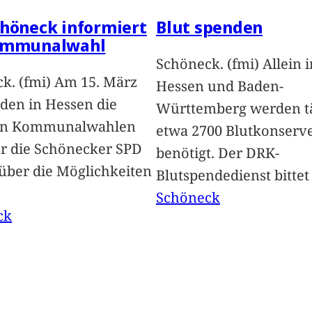
höneck informiert
Blut spenden
ommunalwahl
Schöneck. (fmi) Allein i
k. (fmi) Am 15. März
Hessen und Baden-
nden in Hessen die
Württemberg werden tä
en Kommunalwahlen
etwa 2700 Blutkonserv
Für die Schönecker SPD
benötigt. Der DRK-
 über die Möglichkeiten
Blutspendedienst bitte
Schöneck
ck