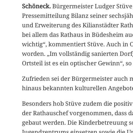
Schöneck.
Bürgermeister Ludger Stüve 
Pressemitteilung Bilanz seiner sechsjä
und Erweiterung des Kilianstädter Rat
bei allem das Rathaus in Büdesheim auc
wichtig“, kommentiert Stüve. Auch in 
worden. „Im vollständig sanierten Dorf
Ortsteil ist es ein optischer Gewinn“, s
Zufrieden sei der Bürgermeister auch
hinaus bekannten kulturellen Angebot
Besonders hob Stüve zudem die positiv
der Rathauschef vorgenommen, dass das
gebaut werden. Die Kinderbetreuung sol
Jugendzentrums einsetzen sowie die Um