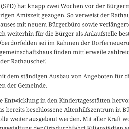
(SPD) hat knapp zwei Wochen vor der Bürgerme
hrigen Amtszeit gezogen. So verweist der Ratha
hauses mit neuem Bürgerbüro sowie verlängerten
h weiterhin für die Bürger als Anlaufstelle be
Oberdorfelden sei im Rahmen der Dorferneuerung
gemeinschaftshaus finden mittlerweile zahlrei
o der Rathauschef.
 mit dem ständigen Ausbau von Angeboten für d
en der Gemeinde.
e Entwicklung in den Kindertagesstätten hervo
 bereits beschlossene Altenhilfszentrum in B
le weiter ausgebaut werden. Mit aller Kraft wol
gestaltung der Ortsdurchfahrt Kilianstädten a