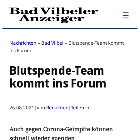
Zum
Inhalt
springen
Nachrichten
»
Bad Vilbel
»
Blutspende-Team kommt
ins Forum
Blutspende-Team
kommt ins Forum
26.08.2021
|
von:
Redaktion
|
Teilen ↪
Auch gegen Corona-Geimpfte können
schnell wieder spenden