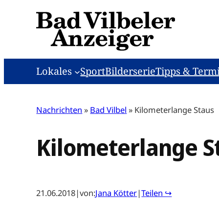
Zum
Inhalt
springen
Lokales
Sport
Bilderserie
Tipps & Term
Nachrichten
»
Bad Vilbel
»
Kilometerlange Staus
Kilometerlange S
21.06.2018
|
von:
Jana Kötter
|
Teilen ↪