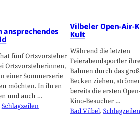
Vilbeler Open-Air-K
in ansprechendes
Kult
ld
Während die letzten
hat fünf Ortsvorsteher
Feierabendsportler ihr
i Ortsvorsteherinnen,
Bahnen durch das groß
 in einer Sommerserie
Becken ziehen, ströme
len möchten. In ihren
bereits die ersten Open-
len und auch
…
Kino-Besucher
…
, 
Schlagzeilen
Bad Vilbel
, 
Schlagzeile