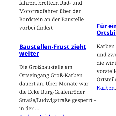
fahren, brettern Rad- und
Motorradfahrer über den
Bordstein an der Baustelle
Für e
vorbei (links).
Ortsbi
Baustellen-Frust zieht
Karben 
weiter
und zwe
die wir
Die Großbaustelle am
vorstel
Ortseingang Groß-Karben
Ortstei
dauert an. Über Monate war
Karben
die Ecke Burg-Gräfenröder
Straße/Ludwigstraße gesperrt –
in der
…