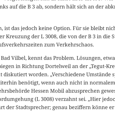
links auf die B 3 ab, sondern hält sich an der a
, ist das jedoch keine Option. Für sie bleibt ni
r Kreuzung der L 3008, die von der B 3 in die S
rufsverkehrszeiten zum Verkehrschaos.
 Bad Vilbel, kennt das Problem. Lösungen, etw
iegen in Richtung Dortelweil an der „Tegut-Kr
cht diskutiert worden. „Verschiedene Umstände 
eiterhin benötigt, wenn auch nicht in normal
hrsbehörde Hessen Mobil abzusprechen gewese
ordumgehung (L 3008) verzahnt sei. „Hier jed
ärt der Stadtsprecher; genau beziffern könne er