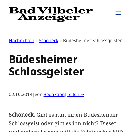
Zum
Inhalt
springen
Nachrichten
»
Schöneck
»
Büdesheimer Schlossgeister
Büdesheimer
Schlossgeister
02.10.2014
|
von:
Redaktion
|
Teilen ↪
Schöneck.
Gibt es nun einen Büdesheimer
Schlossgeist oder gibt es ihn nicht? Dieser
und andere Fragen will die Schönecker SPD