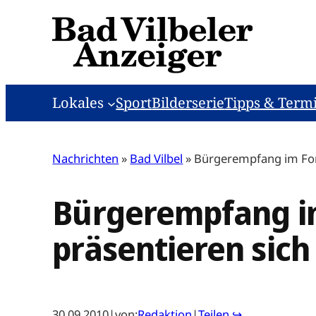
Zum
Inhalt
springen
Lokales
Sport
Bilderserie
Tipps & Term
Nachrichten
»
Bad Vilbel
»
Bürgerempfang im Foru
Bürgerempfang im
präsentieren sich
30.09.2010
|
von:
Redaktion
|
Teilen ↪