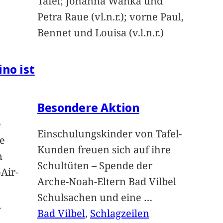
Tafel; Johanna Wanka und
Petra Raue (vl.n.r.); vorne Paul,
Bennet und Louisa (v.l.n.r.)
ino ist
Besondere Aktion
e
Einschulungskinder von Tafel-
e
Kunden freuen sich auf ihre
n
Schultüten – Spende der
Air-
Arche-Noah-Eltern Bad Vilbel
Schulsachen und eine
…
n
Bad Vilbel
, 
Schlagzeilen