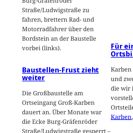
Burg-Gräfenröder
Straße/Ludwigstraße zu
fahren, brettern Rad- und
Motorradfahrer über den
Bordstein an der Baustelle
Für e
vorbei (links).
Ortsbi
Baustellen-Frust zieht
Karben 
weiter
und zwe
die wir
Die Großbaustelle am
vorstel
Ortseingang Groß-Karben
Ortstei
dauert an. Über Monate war
Karben
die Ecke Burg-Gräfenröder
Straße/Ludwigstraße gesperrt –