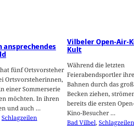
Vilbeler Open-Air-K
in ansprechendes
Kult
ld
Während die letzten
hat fünf Ortsvorsteher
Feierabendsportler ihr
i Ortsvorsteherinnen,
Bahnen durch das groß
 in einer Sommerserie
Becken ziehen, ströme
len möchten. In ihren
bereits die ersten Open-
len und auch
…
Kino-Besucher
…
, 
Schlagzeilen
Bad Vilbel
, 
Schlagzeile