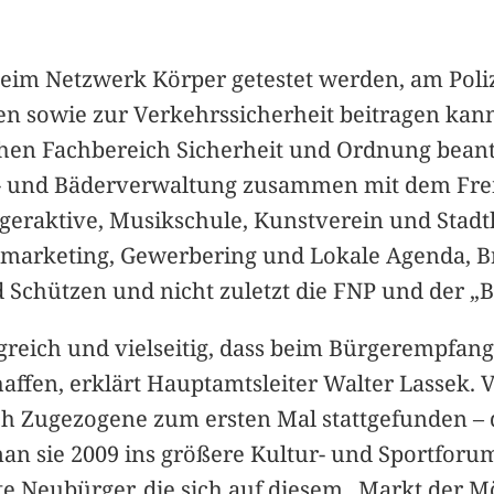
im Netzwerk Körper getestet werden, am Polize
en sowie zur Verkehrssicherheit beitragen ka
en Fachbereich Sicherheit und Ordnung beant
ur- und Bäderverwaltung zusammen mit dem Fr
geraktive, Musikschule, Kunstverein und Stad
adtmarketing, Gewerbering und Lokale Agenda, 
Schützen und nicht zuletzt die FNP und der „Bad
ngreich und vielseitig, dass beim Bürgerempfan
chaffen, erklärt Hauptamtsleiter Walter Lassek. 
sch Zugezogene zum ersten Mal stattgefunden 
 man sie 2009 ins größere Kultur- und Sportfor
e Neubürger, die sich auf diesem „Markt der M