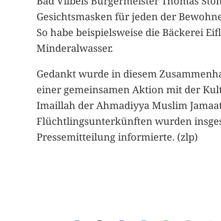
Bad Vilbels Bürgermeister Thomas Stöh
Gesichtsmasken für jeden der Bewohner
So habe beispielsweise die Bäckerei Ei
Minderalwasser.
Gedankt wurde in diesem Zusammenhang
einer gemeinsamen Aktion mit der Kul
Imaillah der Ahmadiyya Muslim Jamaat
Flüchtlingsunterkünften wurden insges
Pressemitteilung informierte. (zlp)