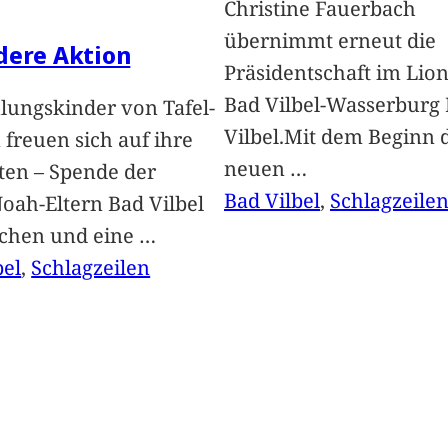
Christine Fauerbach
übernimmt erneut die
dere Aktion
Präsidentschaft im Lion
Bad Vilbel-Wasserburg
lungskinder von Tafel-
Vilbel.Mit dem Beginn 
freuen sich auf ihre
neuen
…
ten – Spende der
Bad Vilbel
, 
Schlagzeile
oah-Eltern Bad Vilbel
achen und eine
…
bel
, 
Schlagzeilen