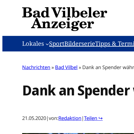
Zum
Inhalt
springen
Lokales
Sport
Bilderserie
Tipps & Term
Nachrichten
»
Bad Vilbel
»
Dank an Spender wäh
Dank an Spender
21.05.2020
|
von:
Redaktion
|
Teilen ↪