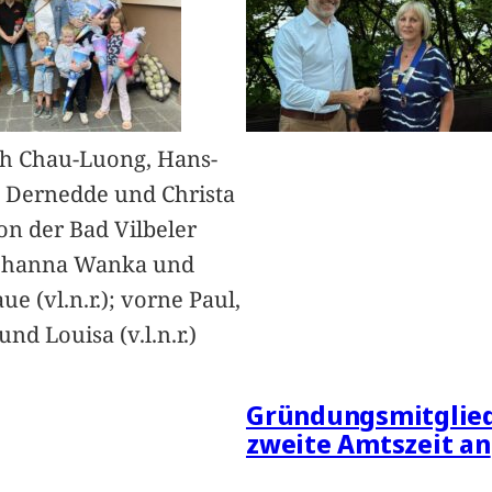
h Chau-Luong, Hans-
 Dernedde und Christa
on der Bad Vilbeler
Johanna Wanka und
ue (vl.n.r.); vorne Paul,
nd Louisa (v.l.n.r.)
Gründungsmitglied
zweite Amtszeit an