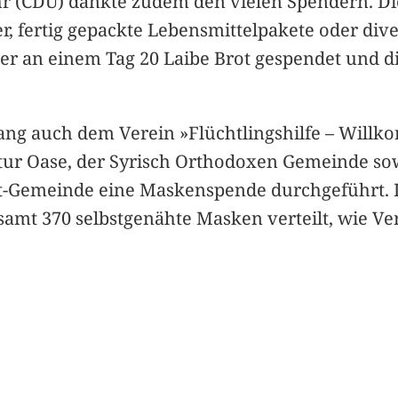
r (CDU) dankte zudem den vielen Spendern. Dies
, fertig gepackte Lebensmittelpakete oder dive
fler an einem Tag 20 Laibe Brot gespendet und d
 auch dem Verein »Flüchtlingshilfe – Willkomm
tur Oase, der Syrisch Orthodoxen Gemeinde so
-Gemeinde eine Maskenspende durchgeführt. In
amt 370 selbstgenähte Masken verteilt, wie Ve