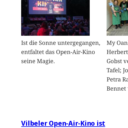
Ist die Sonne untergegangen,
My Oan
entfaltet das Open-Air-Kino
Herbert
seine Magie.
Gobst v
Tafel; 
Petra Ra
Bennet u
Vilbeler Open-Air-Kino ist