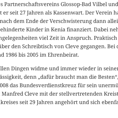
s Partnerschaftsvereins Glossop-Bad Vilbel und 
et er seit 27 Jahren als Kassenwart. Der Verein
 nach dem Ende der Verschwisterung dann allei
behinderte Kinder in Kenia finanziert. Dabei n
gelegenheiten viel Zeit in Anspruch. Praktisch
 über den Schreibtisch von Cleve gegangen. Be
nd 1986 bis 2005 im Ehrenbeirat.
iellen Dingen widme und immer wieder in seinen
ssigkeit, denn „dafür braucht man die Besten“
 2008 das Bundesverdienstkreuz für sein uner
ist Manfred Cleve mit der stellvertretenden Kre
eises seit 29 Jahren angehört und sich ebenfall