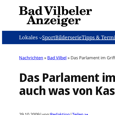
Zum
Inhalt
springen
Lokales
Sport
Bilderserie
Tipps & Term
Nachrichten
»
Bad Vilbel
»
Das Parlament im Grif
Das Parlament im 
auch was von Ka
29.10.2009
|
von:
Redaktion
|
Teilen ↪