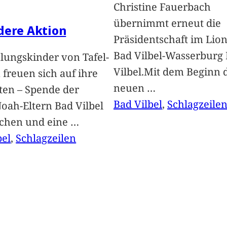
Christine Fauerbach
übernimmt erneut die
dere Aktion
Präsidentschaft im Lion
Bad Vilbel-Wasserburg
lungskinder von Tafel-
Vilbel.Mit dem Beginn 
freuen sich auf ihre
neuen
…
ten – Spende der
Bad Vilbel
, 
Schlagzeile
oah-Eltern Bad Vilbel
achen und eine
…
bel
, 
Schlagzeilen