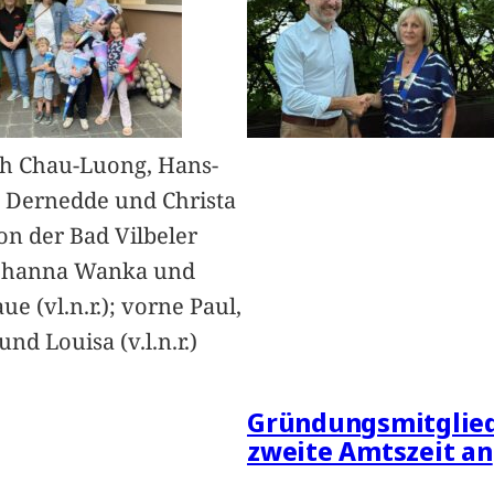
h Chau-Luong, Hans-
 Dernedde und Christa
on der Bad Vilbeler
Johanna Wanka und
ue (vl.n.r.); vorne Paul,
nd Louisa (v.l.n.r.)
Gründungsmitglied
zweite Amtszeit an