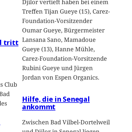
Djilor vertieft haben bei einem
Treffen Tijan Gueye (15), Carez-
Foundation-Vorsitzender
Oumar Gueye, Bürgermeister
Lansana Sano, Mamadoue
 tritt
Gueye (13), Hanne Mühle,
Carez-Foundation-Vorsitzende
Rubini Gueye und Jürgen
Jordan von Espen Organics.
s Club
 Bad
Hilfe, die in Senegal
des
ankommt
n
Zwischen Bad Vilbel-Dortelweil
und Djilor in Senegal liegen