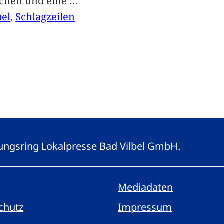
achen und eine
…
bel
, 
Schlagzeilen
eitungsring Lokalpresse Bad Vilbel GmbH.
Mediadaten
chutz
Impressum