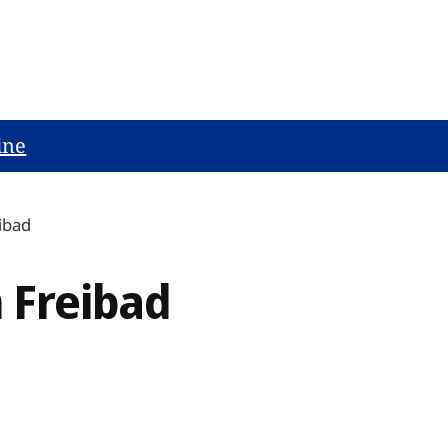
ine
ibad
 Freibad