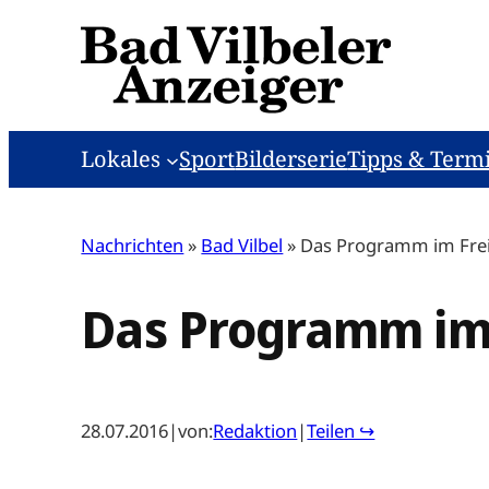
Zum
Inhalt
springen
Lokales
Sport
Bilderserie
Tipps & Term
Nachrichten
»
Bad Vilbel
»
Das Programm im Fre
Das Programm im
28.07.2016
|
von:
Redaktion
|
Teilen ↪