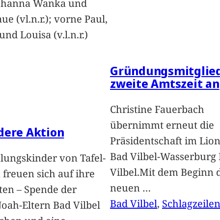
Johanna Wanka und
ue (vl.n.r.); vorne Paul,
nd Louisa (v.l.n.r.)
Gründungsmitglied
zweite Amtszeit an
Christine Fauerbach
übernimmt erneut die
dere Aktion
Präsidentschaft im Lion
Bad Vilbel-Wasserburg
lungskinder von Tafel-
Vilbel.Mit dem Beginn 
freuen sich auf ihre
neuen
…
ten – Spende der
Bad Vilbel
, 
Schlagzeile
oah-Eltern Bad Vilbel