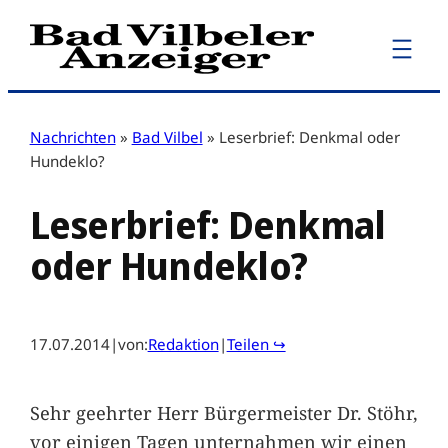
Zum
Inhalt
springen
Nachrichten
»
Bad Vilbel
»
Leserbrief: Denkmal oder
Hundeklo?
Leserbrief: Denkmal
oder Hundeklo?
17.07.2014
|
von:
Redaktion
|
Teilen ↪
Sehr geehrter Herr Bürgermeister Dr. Stöhr,
vor einigen Tagen unternahmen wir einen