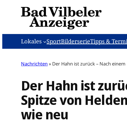
Zum
Inhalt
springen
Lokales
Sport
Bilderserie
Tipps & Term
Nachrichten
»
Der Hahn ist zurück – Nach einem B
Der Hahn ist zurü
Spitze von Helde
wie neu