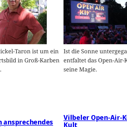
Pickel-Taron ist um ein
Ist die Sonne untergeg
rtsbild in Groß-Karben
entfaltet das Open-Air-
.
seine Magie.
Vilbeler Open-Air-K
in ansprechendes
Kult