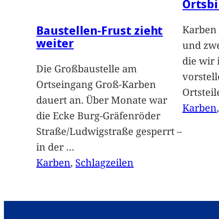
Ortsbi
Baustellen-Frust zieht
Karben 
weiter
und zwe
die wir
Die Großbaustelle am
vorstel
Ortseingang Groß-Karben
Ortstei
dauert an. Über Monate war
Karben
die Ecke Burg-Gräfenröder
Straße/Ludwigstraße gesperrt –
in der
…
Karben
, 
Schlagzeilen