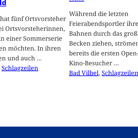
ld
Während die letzten
hat fünf Ortsvorsteher
Feierabendsportler ihr
i Ortsvorsteherinnen,
Bahnen durch das groß
 in einer Sommerserie
Becken ziehen, ströme
len möchten. In ihren
bereits die ersten Open-
len und auch
…
Kino-Besucher
…
, 
Schlagzeilen
Bad Vilbel
, 
Schlagzeile