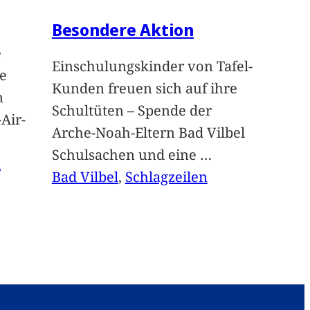
Besondere Aktion
e
Einschulungskinder von Tafel-
e
Kunden freuen sich auf ihre
n
Schultüten – Spende der
Air-
Arche-Noah-Eltern Bad Vilbel
Schulsachen und eine
…
n
Bad Vilbel
, 
Schlagzeilen