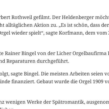
ert Rothweil gefilmt. Der Heldenberger möcht
t alltäglichen Aktion zu. „Es ist schön, dass d
 Orgel wieder spielt“, sagte Korfmann, dem vo
te Rainer Bingel von der Licher Orgelbaufirma F
und Reparaturen durchgeführt.
gt, sagte Bingel. Die meisten Arbeiten seien vo
nde finanziert. Gebaut wurde die Orgel 1909 
 ganz wenigen Werke der Spätromantik, ausgeno