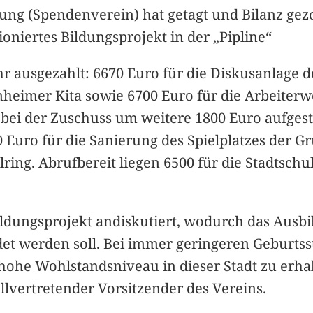
rung (Spendenverein) hat getagt und Bilanz ge
oniertes Bildungsprojekt in der „Pipline“
 ausgezahlt: 6670 Euro für die Diskusanlage de
eimer Kita sowie 6700 Euro für die Arbeiterw
bei der Zuschuss um weitere 1800 Euro aufgesto
Euro für die Sanierung des Spielplatzes der G
ing. Abrufbereit liegen 6500 für die Stadtsch
ldungsprojekt andiskutiert, wodurch das Ausbi
t werden soll. Bei immer geringeren Geburtsst
 hohe Wohlstandsniveau in dieser Stadt zu erha
llvertretender Vorsitzender des Vereins.