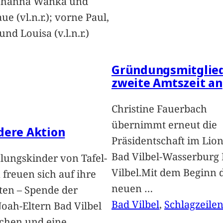
Johanna Wanka und
ue (vl.n.r.); vorne Paul,
nd Louisa (v.l.n.r.)
Gründungsmitglied
zweite Amtszeit an
Christine Fauerbach
übernimmt erneut die
dere Aktion
Präsidentschaft im Lion
Bad Vilbel-Wasserburg
lungskinder von Tafel-
Vilbel.Mit dem Beginn 
freuen sich auf ihre
neuen
…
ten – Spende der
Bad Vilbel
, 
Schlagzeile
oah-Eltern Bad Vilbel
achen und eine
…