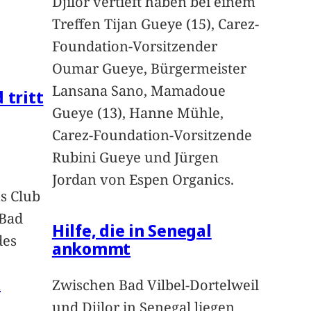
Djilor vertieft haben bei einem
Treffen Tijan Gueye (15), Carez-
Foundation-Vorsitzender
Oumar Gueye, Bürgermeister
Lansana Sano, Mamadoue
 tritt
Gueye (13), Hanne Mühle,
Carez-Foundation-Vorsitzende
Rubini Gueye und Jürgen
Jordan von Espen Organics.
s Club
 Bad
Hilfe, die in Senegal
des
ankommt
n
Zwischen Bad Vilbel-Dortelweil
und Djilor in Senegal liegen