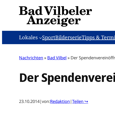
Zum
Inhalt
springen
Lokales
Sport
Bilderserie
Tipps & Term
Nachrichten
»
Bad Vilbel
»
Der Spendenvereinöffn
Der Spendenverei
23.10.2014
|
von:
Redaktion
|
Teilen ↪